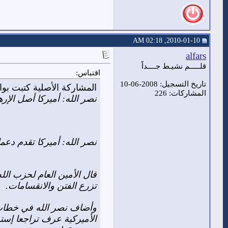
2010-01-10, 02:18 AM
alfars
قلـــــم نشيـط جــــداً
اقتباس:
تاريخ التسجيل: 2008-06-10
المشاركة الأصلية كتبت ب
المشاركات: 226
نصر الله: أميركا أصل الإر
نصر الله: أميركا تقدم دعم
قال الأمين العام لحزب الل
تزرع الفتن والانقسامات.
وأضاف نصر الله في خطاب أ
الأميركية عرف تراجعا إستر