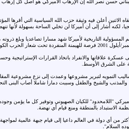
لبناني حسن نصر الله إن الإرهاب الأميركي هو أصل كل إرهاب في
 الاثنين أعلن فيه وثيقة حزب الله السياسية التي أقرها الم
جيا، لكنه أشار إلى أن أميركا لن تخلي الساحة بسهولة لأنها ت
المسؤولية التاريخية لأميركا شهد مسارا تصاعديا وبلغ ذروته
 عسكرة علاقاتها والانفراد باتخاذ القرارات الإستراتيجية وح
منة على الشرق الأوسط.
ليب التمويه لتبرير مشروعها وعمدت إلى نزع مشروعية المقا
والمذنب والشيخ والطفل وسببت دمارا شاملا أصاب البنى التحت
يركي "اللامحدود" للكيان الصهيوني وتوفير كل ما يؤمن وجوده
مة الاستبداد بالمنطقة ومنع قيام أي نهضة.
ثر من أي دولة في العالم داعيا إلى قيام جبهة عالمية لمواجهة خ
ه السلام".