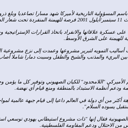
سم المسؤولية التاريخية لأميركا شهد مسارا تصاعديا وبلغ ذرو
 الإرهاب.
على عسكرة علاقاتها والانفراد باتخاذ القرارات الإستراتيجي
سية للهيمنة على الشرق الأوسط.
أساليب التمويه لتبرير مشروعها وعمدت إلى نزع مشروعية ال
ن البريء والمذنب والشيخ والطفل وسببت دمارا شاملا أصاب ال
الأميركي "اللامحدود" للكيان الصهيوني وتوفير كل ما يؤمن و
ة ودعم أنظمة الاستبداد بالمنطقة ومنع قيام أي نهضة.
ة أكثر من أي دولة في العالم داعيا إلى قيام جبهة عالمية لموا
ستقبل يسوده السلام".
لصهيونية فقال إنها "ذات مشروع استيطاني يهودي توسعي استكب
من الاحتلال ودعم المقاومة الفلسطينية.