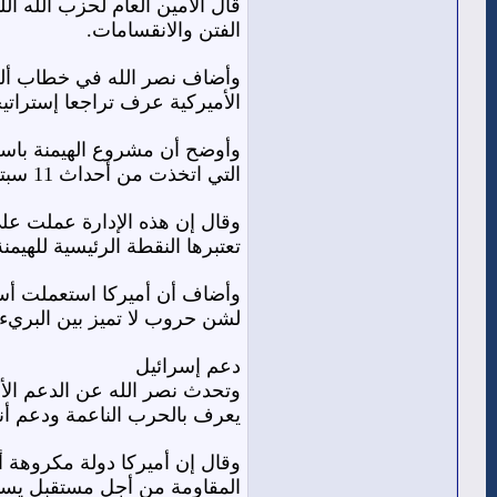
قال الأمين العام لحزب الله ال
الفتن والانقسامات.
وأضاف نصر الله في خطاب ألقاه
الأميركية عرف تراجعا إستراتي
وأوضح أن مشروع الهيمنة باسم 
التي اتخذت من أحداث 11 سبتمبر/أيلول 2001 فرصة للهيمنة المنفردة تحت شعار الحرب الكونية على الإرهاب.
وقال إن هذه الإدارة عملت على
تعتبرها النقطة الرئيسية للهي
وأضاف أن أميركا استعملت أسا
لشن حروب لا تميز بين البريء 
دعم إسرائيل
وتحدث نصر الله عن الدعم الأم
يعرف بالحرب الناعمة ودعم أنظ
وقال إن أميركا دولة مكروهة أك
المقاومة من أجل مستقبل يسود