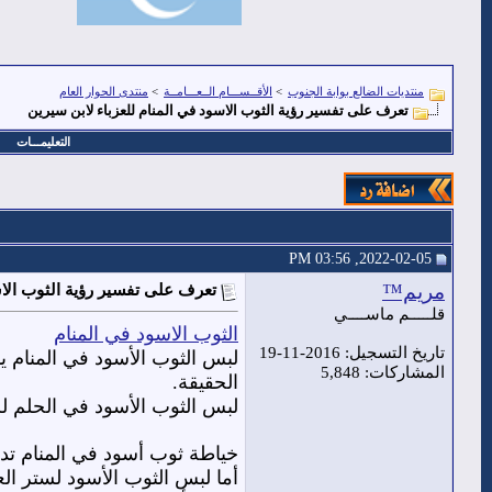
منتديات الضالع بوابة الجنوب
>
الأقــســـام الــعـــامــة
>
منتدى الحوار العام
تعرف على تفسير رؤية الثوب الاسود في المنام للعزباء لابن سيرين
التعليمـــات
2022-02-05, 03:56 PM
مريم™
تعرف على تفسير رؤية الثوب الاس
قلـــــم ماســــي
الثوب الاسود في المنام
تاريخ التسجيل: 2016-11-19
لبس الثوب الأسود في المنام ي
المشاركات: 5,848
الحقيقة.
لبس الثوب الأسود في الحلم ل
خياطة ثوب أسود في المنام تد
أما لبس الثوب الأسود لستر ال