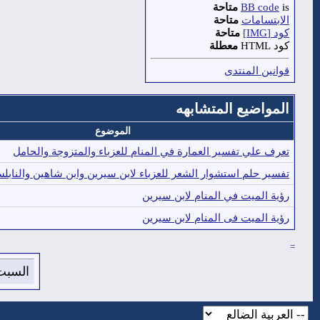
is
BB code
متاحة
الابتسامات
متاحة
كود [IMG]
متاحة
كود HTML
معطلة
قوانين المنتدى
المواضيع المتشابهه
الموضوع
تعرف علي تفسير العمارة في المنام للعزباء والمتزوجة والحامل
تفسير حلم استشوار الشعر للعزباء لابن سيرين وابن شاهين والنابل
رؤية الميت في المنام لابن سيرين
رؤية الميت فى المنام لابن سيرين
=
السبت 8 من اغسطس 2026 , الساعة الان 3:06