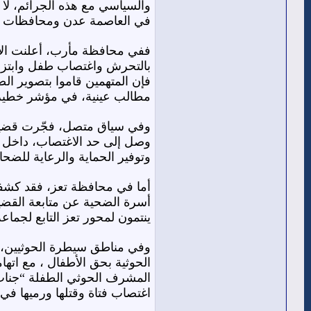
والسياسي مع هذه الجرائم، لا
في العاصمة عدن ومحافظات ال
بالتحرش واغتصاب طفل وابتزازه 
فإن المتهمين قاموا بتصوير ا
مطالب عينية، في مؤشر خطير ع
وصل إلى حد الاغتصاب، داخل ا
وتوفير الحماية والرعاية للضحاي
أما في محافظة تعز، فقد كشف
أسرة الضحية عن متابعة القضي
ينتمون لمحور تعز التابع لجماع
وفي مناطق سيطرة الحوثيين، تت
الحوثية بحق الأطفال ، مع اته
المشرف الحوثي الطفلة “جنات”
اغتصاب فتاة وقتلها ورميها في