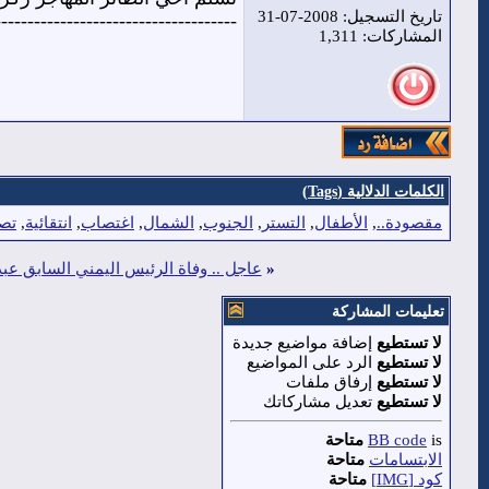
تاريخ التسجيل: 2008-07-31
-------------------------------------
المشاركات: 1,311
الكلمات الدلالية (Tags)
مقصودة..
,
الأطفال
,
التستر
,
الجنوب
,
الشمال
,
اغتصاب
,
انتقائية
,
تصع
«
عاجل .. وفاة الرئيس اليمني السابق عب
تعليمات المشاركة
لا تستطيع
إضافة مواضيع جديدة
لا تستطيع
الرد على المواضيع
لا تستطيع
إرفاق ملفات
لا تستطيع
تعديل مشاركاتك
is
BB code
متاحة
الابتسامات
متاحة
كود [IMG]
متاحة