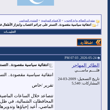
منتديات الضالع بوابة الجنوب
>
الأ قسام السياسية
>
المنتدى السياسي
انتقائية سياسية مقصودة.. التستر على جرائم اغتصاب وابتزاز الأطفال 
التعليمـــات
2026-05-24, 07:03 PM
الطائر المهاجر
انتقائية سياسية مقصودة.. التست
قلـــــم ماســــي
انتقائية سياسية مقصودة.. الت
تاريخ التسجيل: 2009-03-24
المشاركات: 5,540
تقرير /خاص
تتصاعد خلال الساعات الماضية
المحافظات الشمالية، في ظل 
الماضي، أُعيد إحياؤها وتدويره