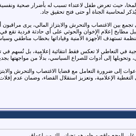
لمخا، حيث تعرض طفل لاعتداء تسبب له بأضرار صحية ونفسية با
كر لمحاسبة الجناة أو حتى فتح تحقيق جاد.
تجمع بين الاغتصاب والتحرش والابتزاز المالي، يرى مراقبون أن 
ل مطابخ إعلام الإخوان والحوثي على أي حادثة فردية تقع ف
ظمة تستهدف الأجهزة الأمنية وقياداتها بخطاب مناطقي وسيا
ة في التعاطي لا تعكس فقط انتقائية إعلامية، بل تُسهم في تمي
 وتحويلها إلى أدوات للصراع السياسي، بدلًا من مواجهتها بجدي
عوات إلى ضرورة التعامل مع قضايا الاغتصاب والتحرش والابتزاز 
التغطية الإعلامية، وتعزيز استقلال القضاء، وضمان عدم إفلات 
ز غلى الوجع واقصم ظهرهم تحياتي لك من اعماقي