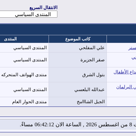
الانتقال السريع
كاتب الموضوع
المنتدى
تستر
علي المفلحي
المنتدى السياسي
في
صقر الجزيرة
المنتدى السياسي
اع الأطفال
بتول الشرق
منتدى الهواتف المتحركه (
 البرلمان
عبدالله البلعسي
المنتدى السياسي
الجبل الشااامخ
منتدى الحوار العام
06:42 مساءً.