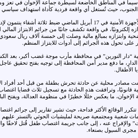
 سيما في المناطق الخاضعة لسيطرة جماعة الإخوان في تعز و
جنوب، حيث تُستغل أي واقعة فردية كأداة استهداف سياسي و
ففي محافظة مأرب، أعلنت الأجهزة الأمنية في 17 أبريل الماضي ضب
إلكترونيًا، في واقعة تكشف جانبًا من جرائم الابتزاز المالي 
لضحية وابتزازه بمبالغ مالية وصلت إلى خمسة آلاف ريال سعود
لى تحول هذه الجرائم إلى أدوات للابتزاز المنظم.
لدار، ما دفع مدير أمن المحافظة إلى توجيه بفتح تحقيق عا
ا الأطفال.
ت مصادر محلية عن حادثة تحرش بطفلة من قبل أحد أفراد الأ
ة قانونيًا، وترافقت هذه الحادثة مع تسجيل ثلاث قضايا اغت
ة الإخوان، ما يعكس خللًا خطيرًا في منظومة العدالة، ويفتح الب
كرر الوقائع الأكثر فداحة، حيث تشير تقارير إلى جرائم اغتصاب
امات شعبية ومجتمعية صريحة لمليشيات الحوثي بالتستر عليهم ،
 والإفراج عنه ، إلى جانب جريمة اغتصاب طفل قُتل لاحقًا وا
 مجرى السيول بصنعاء.