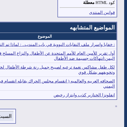
كود HTML
معطلة
قوانين المنتدى
المواضيع المتشابهه
الموضوع
: خفايا واسرار ملف النفايات النووية في باب المندب.. : لماذا تم ال
أول تقرير للأمين العام للأمم المتحدة عن الأطفال والنزاع المسلح 
اليمن:انتهاكات جسيمة ضد الأطفال
لكل طفل مشاكس نغمة ترعبه لصيبح جميل رنة شرطة الأطفال لخد
وتخويفهم بشكل قوي
الصحافه العربيه والعالميه ( انقسام مجلس الحراك يقابله انقسام في
اليمني
انفلونزا الخنازير كذب وابتزاز رخيص
=
السبت 8 من اغسطس 2026 , الساعة الان :12