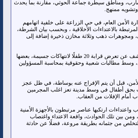
مأرب، ومناطق سيطرة جماعة الحوثي، مقارنة بما يحدث
تشويه ممنهج.
ط ثلاثة أشقاء ينتمون لإدارة الأمن العام، في حي الزراعة على خلفية اتهامهم
المرتبطة بالاعتداءات الأخلاقية ، وبحسب بيان الشرطة،
ي، ومجوهرات ذهب وثلاثة مخازن ذخيرة إضافة إلى
وفي سياق متصل، فجّرت قضية “دار النورين” في محافظة مأرب موجة غضب أكبر، بعد الكشف عن تعرض قرابة 20 طفلًا لانتهاكات جسيمة، بعضها
جل، وسط مطالبات شعبية وحقوقية بمحاسبة المسؤولين
من، قبل أن يتم الإفراج عنه بوساطة، في ظل عجز
صاب بحق أطفال في وسط مدينة تعز اغلب المجرمين
اب أمام الإفلات من العقاب.
 واعتداءات ارتكبها عناصر مرتبطون بالأجهزة الأمنية
 ومن بين تلك الحوادث، واقعة الاعتداء واغتصاب
لتخلص من جثمانه بطريقة مروعة، فضلًا عن حادثة