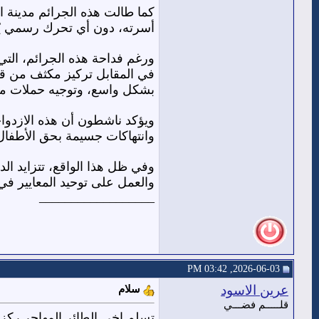
كما طالت هذه الجرائم مدينة ا
أسرته، دون أي تحرك رسمي يُذ
ورغم فداحة هذه الجرائم، التي 
في المقابل تركيز مكثف من قب
بشكل واسع، وتوجيه حملات من
ويؤكد ناشطون أن هذه الازدواجي
وانتهاكات جسيمة بحق الأطفال،
وفي ظل هذا الواقع، تتزايد الد
والعمل على توحيد المعايير في 
__________________
2026-06-03, 03:42 PM
عرين الاسود
سلام
قلـــــم فضـــي
تسلم اخي الطائر المهاجر رك