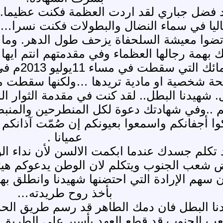
 فضل جباري لقد اردت العظمة فكنت عظيما..
اليا في سماء النضال والبطولات فكنت نسرا… و
رتضوا معيشة السلحفاة يزحف طول الدهر. وما م
 بهمة رجالها العظماء وفي مقدمتهم انتم ايها 
شهيدنا ال
 شخصية او مادية تريدها …ولكنها سقطت من
شهيدنا البطل.. لقد كنت في مقدمة الثوار الم
م ..وفي شهادتك دعوة لكل المنطرحين والمنبطح
كوا أجفانكم واسمعوا بعيونكم إن صُمّت آذانك
عميانا .
د تكلم جسدك عندما ابكمت الالسن لأن نداء 
شعب الجنوب ويتكلم لان الوطن يدعوكم هيئوا
سهم الإرادة التي احتضنها شهيدنا وانطلق به
بأخذ روح طريدته…
نا البطل فان دمك الطاهر قد رسم طريق الحرية ا
شعب الجنوب قد قطع العهد بأسير على الطريق 