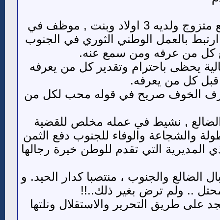
الشهيد الجباري من مواليد عام( 1973 ) مدينة الضالع محافظه الضالع متزوج ولديه 3 اولاد وبنت , موظف في
ارتبط بالعمل الوطني الثوري في الجنوب
مع كل من عرفه ومن سمع عنه.
ية يحظى باحترام وتقدير كل من يعرفه
بل كل من يعرفه.
 يعرف الخوف صريح في قوله محب لكل من
لضالع , نشيط في عمله مخلص للقضية
طولة والشجاعة والوفاء للجنوب دفع الثمن
 المديرية التي تقدم للوطن خيرة رجالها
الضالع والجنوب ، منتصبا كدار الحيد. و
ل .. ولم ترض بغير ذلك..!!
 على طريق التحرير والاستقلال ونلتها