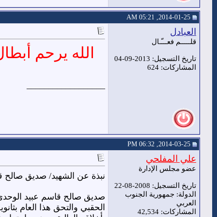
2014-01-25, 05:21 AM
العبادل
قلـــــم فعـــّـال
الله يرحم أبطال
تاريخ التسجيل: 2013-09-04
المشاركات: 624
__________________
2014-03-25, 06:32 PM
علي المفلحي
عضو مجلس الإدارة
نبذة عن الشهيد/ صديق صالح 
تاريخ التسجيل: 2008-08-22
الدولة: جمهورية الجنوب
العربي
الحقبي والتحق هذا العام بثانو
المشاركات: 42,534