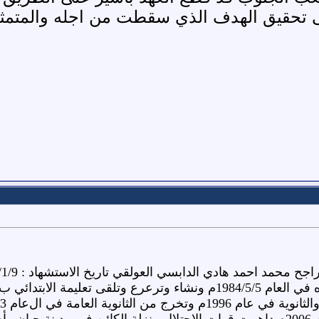
 تحقيق الهدف الذي سقطت من اجله والمتمثل ب
ﺑﻤﺪﻳﺮﻳﺔ ﺍﻟﺼﻌﻴﺪ ﻣﺤﺎﻓﻈﺔ ﺷﺒﻮﻩ في العام 1984/5/5م ﻭﻧﺸﺎء ﻭﺗﺮﻋﺮﻉ