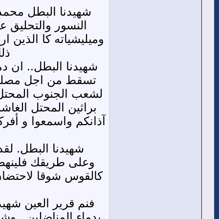
شهيدنا البطل محمد
النسور والتحليق ع
وميليشياته كا الذين ا
ذلك
تسقط من اجل مصلحة
لشعب الجنوب المحتل. 
براثين المحتل الغاش
آذانكم واسمعوا و أفر
شهيدنا البطل. لق
وعلى طريقك فلينهض 
كالقوس شوقا لاحتضان 
فنم قرير العين شهيد
بدماء المناضلين ..و