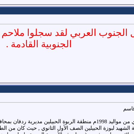
 الجنوب العربي لقد سجلوا ملاحم ب
الجنوبية القادمة .
قاسم
صديق صالح قاسم عبيد الوحدي من مواليد 1998م منطقة الربوة الح
ية الشهيد لبوزة الحبيلين الصف الأول الثانوي , حيث كان من ا