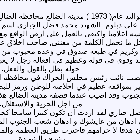
ل على دبلوم. الشهيد محمد فضل الجباري اسم 
سه اعلاميا واكتفى بالعمل على ارض الواقع 
ل ما تحمل الكلمة من معننى, صاحب اخلاق عال
وكريم في طبعه صدوق في وعده محبوب من ق
عهد وقوي في قوله وعظيم في افعاله رجل لا
حوله بطل بالقول والفعل.
منصب نائب رئيس مجلس الحراك في محافظة ا
كبير بمواقفه عظيم في اخلاصه للوطن ورمز للب
جنوب وقد اصيب عندما قصفة مدينه الضالع هذي
من اجل الحرية والاستقلال.
 جباري لقد اردت ان تكون كبيرا شامخا كجبال 
اذهان من عايشوك و اذهان شعب الجنوب المحت
 هدفا لا جرامهم فاخترت طريق العظمة والمجد
بشرف الشهادة.