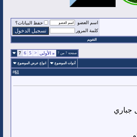
اسم العضو
حفظ البيانات؟
كلمة المرور
التقويم
7
6
5
<
«
الأولى
صفحة 7 من 7
أدوات الموضوع
انواع عرض الموضوع
61
#
ل جباري