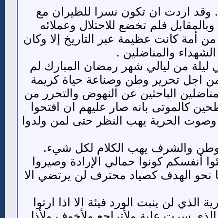
 وقد اردت ان تكون نسرا للطيران مع
بالمقابل فلم تخضع للاحتلال وعملائه
ن أمة كانت عظيمة عبر التاريخ إلا وكان
الشهداء والمناضلين .
بطل.. ان دمائك التي سقطت في مساء 11يوليو 2013م في ليلة من ليالي شهر رمضان المبارك لم
 اجل تحرير وطن وصناعة حياة كريمة
ناضلين الباحثين عن النهوض والتحرر من
ين كالموتى بانه صار عليهم ان افتحوا
م وصوت الحرية يهب النظر حتى لمن ولدوا
الوطن والشرف يهب الكلام لكل شيء.
 أنفسكم كونوا حمالي الإرادة وصيروا
ا نحو الهدف كصياد محترف لن يرتضي الا
لذي لن ينبت الورد فيئة الا اذا ارتوا
الذي سرت علية ولأتراجع ولأخوف ولأذل