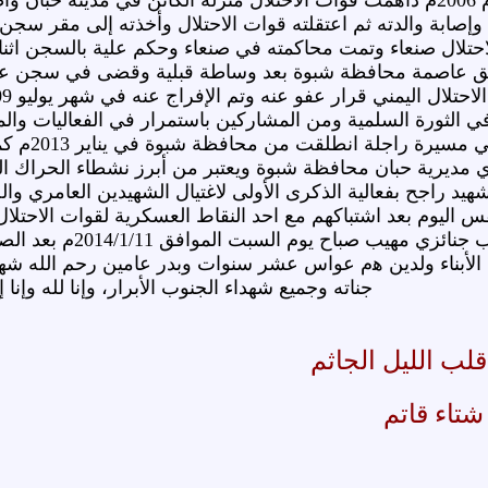
ﺃﻭﺍﺧﺮ ﻋﺎﻡ 2002م ﻭﻓﻲ الﻋﺎﻡ 2006ﻡ ﺩﺍﻫﻤﺖ ﻗﻮﺍﺕ ﺍﻻﺣﺘﻼﻝ ﻣﻨﺰﻟﺔ ﺍﻟﻜﺎﺋﻦ ﻓﻲ 
 ﻭﺇﺻﺎﺑﺔ ﻭﺍﻟﺪﺗﻪ ﺛﻢ ﺍﻋﺘﻘﻠﺘﻪ ﻗﻮﺍﺕ ﺍﻻﺣﺘﻼﻝ ﻭﺃﺧﺬﺗﻪ ﺇﻟﻰ ﻣﻘﺮ ﺳﺠﻦ 
 ﺍﻻﺣﺘﻼﻝ ﺻﻨﻌﺎء ﻭﺗﻤﺖ ﻣﺤﺎﻛﻤﺘﻪ ﻓﻲ ﺻﻨﻌﺎء ﻭﺣﻜﻢ ﻋﻠﻴﺔ ﺑﺎﻟﺴﺠﻦ 
ﺘﻖ ﻋﺎﺻﻤﺔ ﻣﺤﺎﻓﻈﺔ ﺷﺒﻮﺓ ﺑﻌﺪ ﻭﺳﺎﻃﺔ ﻗﺒﻠﻴﺔ ﻭﻗﻀﻰ ﻓﻲ ﺳﺠﻦ ﻋﺘﻖ 
 ﺍﻟﺜﻮﺭﺓ ﺍﻟﺴﻠﻤﻴﺔ ومن المشاركين باستمرار ﻓﻲ الفعاليات وﺍﻟﻤ
ﺯﺣﻔﻮﺍ ﺇﻟﻰ
ﻓي ﻣﺪﻳﺮﻳﺔ ﺣﺒﺎﻥ ﻣﺤﺎﻓﻈﺔ ﺷﺒﻮﺓ ﻭﻳﻌﺘﺒﺮ من ﺃﺑﺮﺯ ﻧﺸﻄﺎء ﺍﻟﺤﺮﺍﻙ
2014م شارك الشهيد راجح بفعالية ﺍﻟﺬﻛﺮﻯ ﺍﻷﻭﻟﻰ ﻻﻏﺘﻴﺎﻝ ﺍﻟﺸﻬﻴﺪﻳﻦ ﺍﻟﻌ
ﺍﻟﻴﻮﻡ بعد اشتباكهم مع احد النقاط العسكرية لقوات الاحتلال
ﻋﻠﻰ ﺍﻟﻔﻮﺭ شيع الشهي
 ﺍﻷﺑﻨﺎﺀ ﻭﻟﺪﻳﻦ ﻫم ﻋﻮﺍس ﻋﺸﺮ ﺳﻨﻮﺍﺕ ﻭﺑﺪﺭ ﻋﺎﻣﻴﻦ ﺭﺣﻢ ﺍﻟﻠﻪ ﺷﻬ
ﺟﻨﺎﺗﻪ ﻭﺟﻤﻴﻊ ﺷﻬﺪﺍﺀ ﺍﻟﺠﻨﻮﺏ ﺍﻷﺑﺮﺍﺭ، ﻭﺇﻧﺎ ﻟﻠﻪ ﻭﺇﻧﺎ 
لب الليل الجاثم
شتاء قاتم