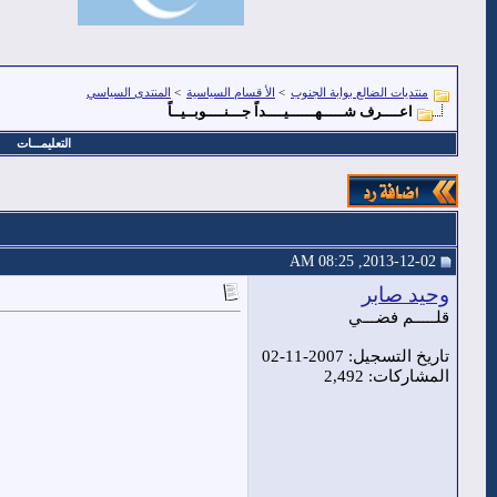
منتديات الضالع بوابة الجنوب
>
الأ قسام السياسية
>
المنتدى السياسي
اعــــرف شـــــهــــــيــــداً جـــنــــوبــيــاً
التعليمـــات
2013-12-02, 08:25 AM
وحيد صابر
قلـــــم فضـــي
تاريخ التسجيل: 2007-11-02
المشاركات: 2,492