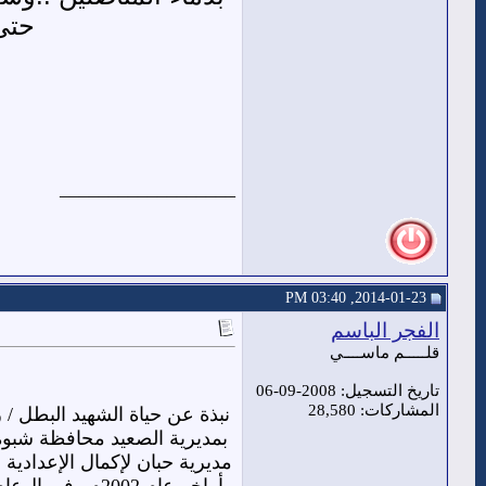
حتى
__________________
2014-01-23, 03:40 PM
الفجر الباسم
قلـــــم ماســــي
تاريخ التسجيل: 2008-09-06
المشاركات: 28,580