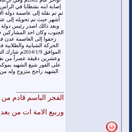
ﺇﺻﺎﺑﺔ ﺍﺑﻨﻪ ﺑﺸﻈﺎﻳﺎ ﻓﻲ ﺍﻟﺮﺃﺱ
ﺛﻢ ﺗﻢ ﻧﻘﻠﺔ ﺇﻟﻰ ﻋﺎﺻﻤﺔ ﺩﻭﻟﺔ
ﺃﺷﻬﺮ ﺣﻴﺚ ﺗﻢ ﺗﺤﻮﻳﻠﻪ ﺇﻟﻰ ﻋ
ﺍﻟﺠﻨﻮﺏ ﻭﻛﺎﻥ ﺍﺣﺪ ﺍﻟﻤﺸﺎﺭﻛﻴﻦ ﻓﻲ
الحركة ﺍﻟﺸﺒﺎﺑﻴﺔ ﻭﺍﻟﻄﻼﺑﻴﺔ 
الموافق /1/9
ﻭﻋﺸﺮﻳﻦ ﺩﻗﻴﻘﺔ ﻋﺼﺮﺍً ﻣﻦ ﻧﻔﺲ 
الشهيد ﺭﺍﺟﺢ ﻣﺘﺰﻭﺝ ﻭﻟﻪ ﻣﻦ
__________________
الفجر الباسم قادم من ق
وربيع الامة ات من بعد 