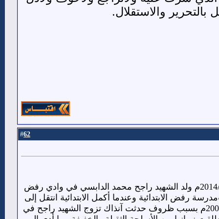
التحرير والاستقلال.
62
#
نبذة ﻋﻦ ﺣﻴﺎﺓ ﺍﻟﺸﻬﻴﺪ ﺍﻟﺒﻄﻞ / ﺭﺍﺟﺢ ﻣﺤﻤﺪ ﺍﺣﻤﺪ ﻫﺎﺩﻱ ﺍﻟﺪﺍﺑﺴﻲ ﺍﻟﻌﻮﻟﻘﻲ تاريخ الاستشهاد : 2014/1/9م ولد ﺍﻟﺸﻬﻴﺪ ﺭﺍﺟﺢ ﻣﺤﻤﺪ ﺍﻟﺪﺍﺑﺴﻲ في ﻭﺍﺩﻱ ﺭﻓﺾ
 ﻭﺗﻠﻘﻰ تعليمة الابتدائي بﻣﺪﺭﺳﺔ ﺭﻓﺾ ﺍﻻﺑﺘﺪﺍﺋﻴﺔ ﻭﻋﻨﺪﻣﺎ ﺃﻛﻤﻞ ﺍﻻﺑﺘﺪﺍﺋﻴﺔ ﺍﻧﺘﻘﻞ ﺇﻟﻰ
مديرية ﺣﺒﺎﻥ ﻹﻛﻤﺎﻝ ﺍﻹﻋﺪﺍﺩﻳﺔ ﻭﺍﻟﺜﺎﻧﻮﻳﺔ ﻓﻲ ﻋﺎﻡ 1996م ﻭﺗﺨﺮﺝ ﻣﻦ ﺍﻟﺜﺎﻧﻮﻳﺔ العامة ﻓﻲ الﻋﺎﻡ 2003ﻡ ﺑﺴﺒﺐ ﻇﺮﻭﻑ ﺣﺪﺛﺖ ﺁﻧﺬﺍﻙ ﺗﺰﻭﺝ ﺍﻟﺸﻬﻴﺪ ﺭﺍﺟﺢ ﻓﻲ