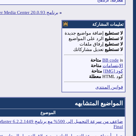
«
برنامج JRiver Media Center 20.0.93 العملاق لتشغيل وتنظيم الملتيميديا
تعليمات المشاركة
لا تستطيع
إضافة مواضيع جديدة
لا تستطيع
الرد على المواضيع
لا تستطيع
إرفاق ملفات
لا تستطيع
تعديل مشاركاتك
is
BB code
متاحة
الابتسامات
متاحة
كود [IMG]
متاحة
كود HTML
معطلة
قوانين المنتدى
المواضيع المتشابهه
الموضوع
ضاعف من سرعة التحميل الى 500% مع برنامج 
Final