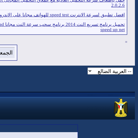
حمل بأضعاف 
2.0.2.6
افضل تطبيق لسرعة الانترنت speed test للهواتف مجانا على الاندرويد
تحميل برنامج 
speed up net
=
الجمعة 7 من اغسطس 2026 , الساعة الان 55