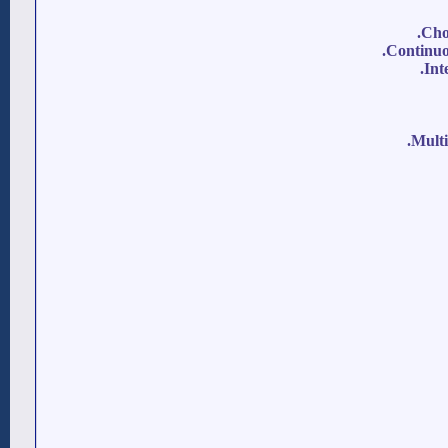
Cho
Continuou
Int
Multi