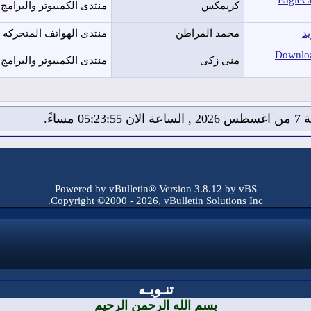
سرعة التحميل العادية مع عملاق التحميل المجانى EagleGet
كريمكس
منتدى الكمبيوتر والبرامج
محمد المراطن
منتدى الهواتف المتحركه (
تسريع النت 2014 برنامج سحب سرعة النت مجانا Download
منى زكى
منتدى الكمبيوتر والبرامج
05:23: مساءً.
Powered by vBulletin® Version 3.8.12 by vBS
Copyright ©2000 - 2026, vBulletin Solutions Inc.
تنـويـه
بسم الله الرحمن الرحيم