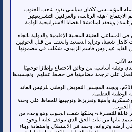
ر عمله المؤســسي ككيان سياسي يقود شعب الجنوب
 الاجتماع }هيئة الرئاسة، والغرفتين التشـريعيتين
ئاسة{ وينعقد لمناقشة القضايا الاستراتيجية الهامة
 المساعي الحثيثة المحلية الإقليمية والدولية باتجاه
ت كاهل شعبنا، وتزايد التصعيد والعنف من قبل الحوثيين
ئيس القايد عيدروس قاسم الزبيدي، شكلت في مضمونها
 الآتي:
ي وثيقة أساسية من وثائق الاجتماع وإطارًا توجيهيًا
 بالعمل على ترجمة مضامينها في خطط عملهم، وتجسيدها
يؤكد مجلس العموم التزامه الكامل بمضامين بيان عدن التاريخي الصادر في الرابع من مايو 2017م، ويجدد المجلس التفويض الوطني للرئيس القائد
الوطنية العظيمة.
عسكرية وأمنية وتعزيزها وتوجيهها للحفاظ على وحدة
 الجنوب.
ر قابلة للتصـرف- يملكها شعب الجنوب وهو وحده من
 تستمد ثباتها من ثبات الحق الذي يتوقف عليه الوجود
ى أرضه وثرواته، وحقه في الاستقلال واستعادة وبناء