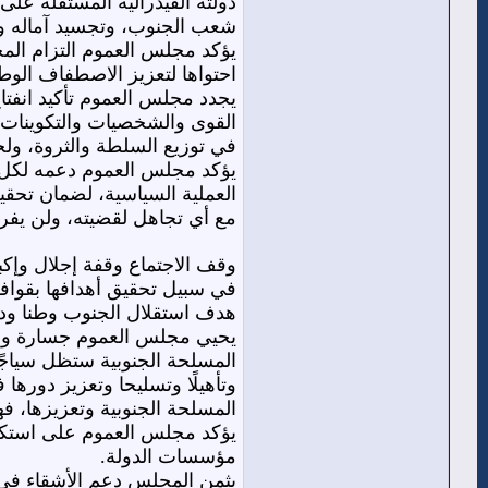
دولته الفيدرالية المستقلة على 
شعب الجنوب، وتجسيد آماله وت
يؤكد مجلس العموم التزام المج
احتواها لتعزيز الاصطفاف الوطن
يجدد مجلس العموم تأكيد انفتا
القوى والشخصيات والتكوينات ال
في توزيع السلطة والثروة، ولج
يؤكد مجلس العموم ⁠دعمه لكل ج
العملية السياسية، لضمان تحقي
مع أي تجاهل لقضيته، ولن يفرط
وقف الاجتماع وقفة إجلال وإكبا
في سبيل تحقيق أهدافها بقواف
هدف استقلال الجنوب وطنا ودولة
⁠يحيي مجلس العموم جسارة واس
المسلحة الجنوبية ستظل سياجًا
وتأهيلًا وتسليحا وتعزيز دورها ف
المسلحة الجنوبية وتعزيزها، 
يؤكد مجلس العموم على استكما
مؤسسات الدولة.
يثمن المجلس دعم الأشقاء في ا