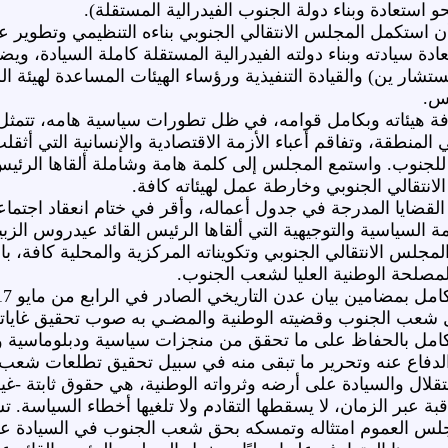
ستعادة وبناء دولة الجنوب الفيدرالية المستقلة).
أن استكمل المجلس الانتقالي الجنوبي بناءه التنظيمي وتطوي
ة سيادته وبناء دولته الفيدرالية المستقلة كاملة السيادة، ويضم
شار ين) والقيادة التنفيذية ورؤساء الهيئات المساعدة لهيئة الر
س.
فة هيئاته وبكامل قوامه، في ظل تطورات سياسية هامه، تتمثل في
منطقة، وتفاقم أعباء الأزمة الاقتصادية والإنسانية التي أثقل
ي للجنوب. واستمع المجلس إلى كلمة هامة وشاملة ألقاها الر
لانتقالي الجنوبي وخارطة عمل لهيئاته كافة.
ضايا المدرجة في جدول أعماله، وأقر في ختام انعقاد اجتماعه
 السياسية والتوجيهية التي ألقاها الرئيس القائد عيدروس الزبيد
مجلس الانتقالي الجنوبي وتكويناته المركزية والمحلية كافة،
لمصلحة الوطنية العليا لشعب الجنوب.
ل شعب الجنوب وقضيته الوطنية والمضـي به صوب تحقيق غاياته 
كامل بالحفاظ على ما تحقق من منجزات سياسية ودبلوماسية و
والدفاع عنه وتحرير ما تبقى منه في سبيل تحقيق تطلعات شعب
ال والسيادة على أرضه وثرواته الوطنية، هي حقوق ثابتة -غي
تعاقبة عبر الزمان، لا يسقطها التقادم ولا تلغيها أخطاء السياسة.
 مجلس العموم امتثاله وتمسكه بحق شعب الجنوب في السيادة عل