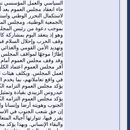
السياسي والعمل المؤسسي نحو ا
جاء انعقاد مجلس العموم بعد 
لاستكمال التحرر الوطني واستعاد
)الجمعية الوطنية، ومجلس المست
بموجب دعوة من رئيس المجل
وهو إذ ينعقد اليوم بمشاركة كا
وقف الحرب وإحلال السلام في ال
وتهديد الأمن القومي والغذائ
إطارًا موجهًا لمواقف المجلس ا
وقد وقف مجلس العموم أمام الق
أقر مجلس العموم اعتماد الكلمة
لعمل المجلس. ويكلف هيئات ال
في واقع تعاملاتهم، بما يخدم ا
عيدروس الزبيدي بقيادة وتمثي
يؤكد مجلس العموم التزامه ال
الجنوب وهويته أرضا وإنسانا 
إن حق شعب الجنوب في الاستقل
يقرر فيها، تتوارثها أجياله الم
والبقاء الإنساني. وبهذا يؤكد