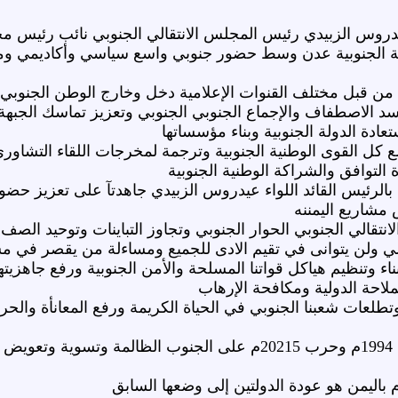
عيدروس الزبيدي رئيس المجلس الانتقالي الجنوبي نائب رئيس م
مة الجنوبية عدن وسط حضور جنوبي واسع سياسي وأكاديمي 
 من قبل مختلف القنوات الإعلامية دخل وخارج الوطن الجنوبي
لاصطفاف والإجماع الجنوبي الجنوبي وتعزيز تماسك الجبهة الد
عادة الدولة الجنوبية وبناء مؤسساتها
 كل القوى الوطنية الجنوبية وترجمة لمخرجات اللقاء التشاوري 
لتوافق والشراكة الوطنية الجنوبية
بالرئيس القائد اللواء عيدروس الزبيدي جاهدتآ على تعزيز حضور
 مشاريع اليمننه
نتقالي الجنوبي الحوار الجنوبي وتجاوز التباينات وتوحيد الص
لي ولن يتوانى في تقيم الادى للجميع ومساءلة من يقصر في مس
اء وتنظيم هياكل قواتنا المسلحة والأمن الجنوبية ورفع جاهزيت
ملاحة الدولية ومكافحة الإرهاب
تطلعات شعبنا الجنوبي في الحياة الكريمة ورفع المعانأة وا
وإنصاف المتضررين من حربي 1994م وحرب 20215م على الجنوب ا
م باليمن هو عودة الدولتين إلى وضعها السابق