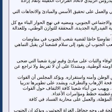
روس الزبيدي لاتخاذ القرارات الكفيلة بإنفاذ إرادة
بي والعمل على تحقيق الأسس والمبادئ والاتجاهات التي
الاجتماعي الجنوبي، ومضيه في نهج الحوار البناء مع كل
الفيدرالية الجديدة، المحققة للتوازن الوطني، وللعدالة
ًا تفاوضيًا خاصًا لقضية شعب الجنوب في مفاوضات
عب الجنوب لن يقود إلى سلام فشعبنا لن يقبل التماهي
بالوفاء والثبات على مبادئ وقيم ثورة شعبنا التي ضحى
ته الوطنية، ومشددًا على أن لا تفريط ولا تراجع عن
 الوطن وأمنه واستقراره. ويؤكد المجلس أن القوات
افحة الإرهاب والتطرف، ويشدد على تطويرها تدريبا
ية. ويهيب من أبناء شعبنا كافة الالتفاف حول القوات
 وعظمته خطط ومؤامرات الأعداء.
المؤهلة، والعمل على محاربة الفساد في كافة
لحة في وجه جحافل الغزاة الحوثيين، ويؤكد إن الجنوب