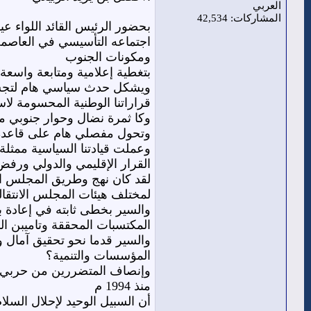
العربي
المشاركات: 42,534
بحضور الرئيس القائد اللواء 
اجتماعه التأسيسي في العاص
ومكونات الجنوب
بتغطية إعلامية ومتابعة واسعة
ويشكل حدث سياسي هام لتجسد ا
قراراتنا الوطنية المحسومة لاست
وكا ثمرة نضال وحوار جنوبي مع
وتحول مفصلي هام على قاعدة ا
وعملت قيادتنا السياسية ممثلة 
القرار الإقليمي والدولي ورفض
لقد كان نهج وطريق المجلس الا
لمختلف هيئات المجلس الانتقا
والسير بخطى ثابته في إعادة بن
المكتسبات المحققة وتاميبن ال
والسير قدما نحو تحقيق آمال و
المؤسسات والتنمية؟
منذ 1994 م
أن السبيل الوحيد لإحلال السلا