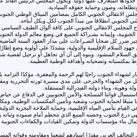
حدودها المتعارف عليها دوليًا. ويخول المجلس الرئيس القائد عيد
طلعاته، وصون وحماية حقوقه السيادية.
لس الانتقالي الجنوبي الكامل بمضامين الميثاق الوطني الجنو
ي الجنوبي انطلاقا من مبدأ الجنوب لكل وبكل أبناءه.
ح المجلس الانتقالي الجنوبي على كافة ألوان الطيف السياسي و
جنوبية، وإيمانه بشـراكة الجميع في وضع معالم الدولة الجنوبية 
بر ضرر كل ضحايا الصـراعات على مدار العقود الستة الماضية.
هود السلام الإقليمية والدولية، مشددًا على أولوية وضع إطار
ق السلام المنشود. وينوه إلى أن أي تجاهل أو ترحيل لقضية ش
 بمكتسباته وتضحياته وأهدافه الوطنية العظيمة.
ر لشهداء الجنوب راجيًا لهم الرحمة والمغفرة، مؤكدًا التزامه 
ل من الشهداء والجرحى على مدى مسيرة ثورته التحررية ومقاوم
 وهوية، وبناء دولته الفيدرالية المستقلة.
تبسال قواتنا المسلحة والأمن الجنوبيين في الدفاع عن حياض
 منيعًا لحماية الجنوب وشعبه وتأمين المكتسبات الوطنية، ومك
ي القيام بتأمين المياه الإقليمية، وحماية الملاحة البحرية الدول
فهي درع الجنوب وحصنه المنيع الذي تتحطم أمام صموده وثباته
ل بناء مؤسسات الدولة وتمكين القيادات والكفاءات الجنوبية 
لتحالف العربي مقدرًا إسنادهم لشعبنا ومقاومته وقواته المس