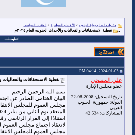
منتديات الضالع بوابة الجنوب
>
الأ قسام السياسية
>
المنتدى السياسي
تغطية الاستحقاقات والفعاليات والأحداث الجنوبيه للعام ٢٠٢٤م
التعليمـــات
2024-01-03, 04:14 PM
علي المفلحي
تغطية الاستحقاقات والفعاليات والأح
عضو مجلس الإدارة
بسم الله الرحمن الرحيم
تاريخ التسجيل: 2008-08-22
البيان الختامي الصادر عن اجتم
الدولة: جمهورية الجنوب
مجلس العموم للمجلس الانتقال
العربي
المنعقد يوم الثاني من يناير 2024 م في العاصمة عدن
المشاركات: 42,534
مجلس العموم للمجلس الانتقالي