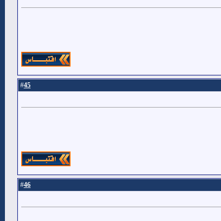
45
#
46
#