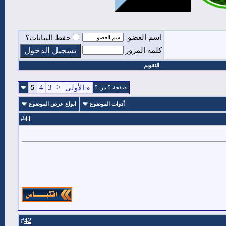
اسم العضو
حفظ البيانات؟
كلمة المرور
التقويم
5
4
3
<
«
الأولى
صفحة 5 من 5
أدوات الموضوع
انواع عرض الموضوع
41
#
42
#