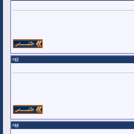
43
#
44
#