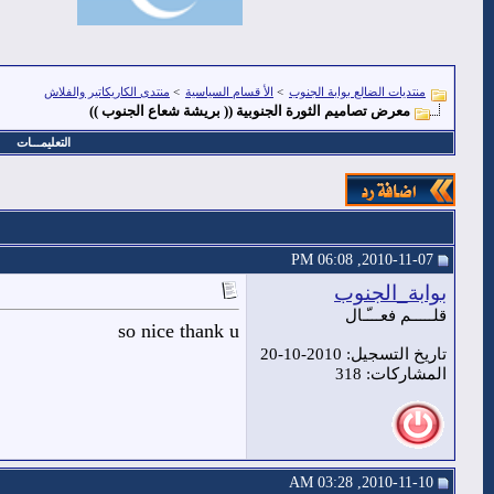
منتديات الضالع بوابة الجنوب
>
الأ قسام السياسية
>
منتدى الكاريكاتير والفلاش
معرض تصاميم الثورة الجنوبية (( بريشة شعاع الجنوب ))
التعليمـــات
2010-11-07, 06:08 PM
بوابة_الجنوب
قلـــــم فعـــّـال
so nice thank u
تاريخ التسجيل: 2010-10-20
المشاركات: 318
2010-11-10, 03:28 AM