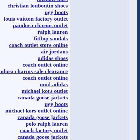
christian louboutin shoes
ugg boots
louis vuitton factory outlet
pandora charms outlet
ralph lauren
fitflop sandals
coach outlet store online
air jordans
adidas shoes
coach outlet online
ndora charms sale clearance
coach outlet online
nmd adidas
michael kors outlet
canada goose jackets
ugg boots
michael kors outlet online
canada goose jackets
polo ralph lauren
coach factory outlet
canada goose jackets