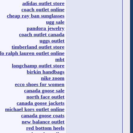
adidas outlet store
coach outlet online
cheap ray ban sunglasses
ugg sale
pandora jewelry
coach outlet canada
uggs outlet
timberland outlet store
lo ralph lauren outlet online
mbt
longchamp outlet store
birkin handbags
nike zoom
ecco shoes for women
canada goose sale
north face outlet
canada goose jackets
michael kors outlet online
canada goose coats
new balance outlet
red bottom heels