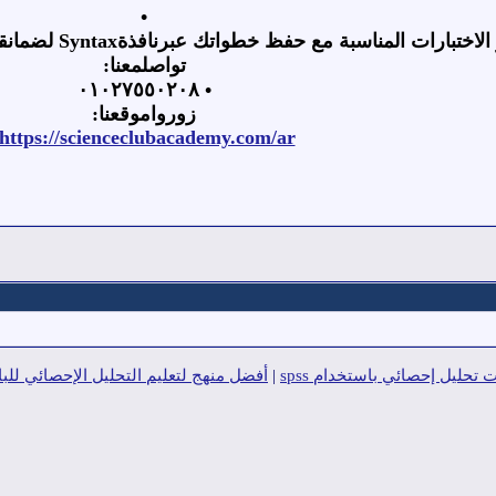
•
 الاختبارات المناسبة مع حفظ خطواتك عبرنافذة
Syntax
لضمانقا
تواصلمعنا
:
٠١٠٢٧٥٥٠٢٠٨
•
زورواموقعنا
:
https://scienceclubacademy.com/ar/
تحليل إحصائي باستخدام spss
|
أفضل منهج لتعليم التحليل الإحصائي للبا