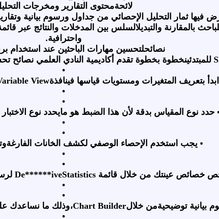
لائحةمحتوى التقارير ومخرجات التحلي
عرض فيها ثمار التحليل الإحصائي من جداول ورسوم بيانية و
باحث بالمقارنة والتبديلالسلس بين المدخلات والنتائج عبر قائمة
واحترافية
.
نصائحلتحسين مهارات الباحثين عند استخدام برن
S
للمبتدئينخطوة بخطوة تقدم أكاديمية النادي العلمي نصائح ت
•
ابدأ بتعريف المتغيرات ومستويات قياسها فينافذة
Variable View
•
•
حدد نوع المقياس بدقة لأن هذا الضبط هو مايحدد نوع الاختبار
•
•
•
يجب استخدم الإحصاء الوصفي لكشف الخانات الفارغةوتص
•
•
ص خصائص عينتك من خلال قائمة
De******iveStatistics
لرسم
•
•
م بيانية توضيحيةمن خلال
Chart Builder
،وذلك ما نساعدك على
•