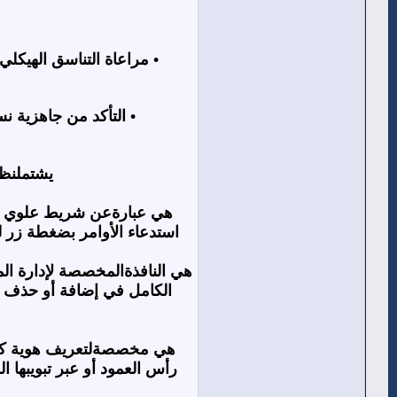
•
مراعاة التناسق الهيكلي
•
التأكد من جاهزية نس
يشتملنظ
هي عبارةعن شريط علوي يضم
استدعاء الأوامر بضغطة زر لت
هي النافذةالمخصصة لإدارة ال
الكامل في إضافة أو حذف الب
هي مخصصةلتعريف هوية كل مت
رأس العمود أو عبر تبويبها 