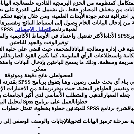
تكامل كمنظومة من الحزم البرمجية القادرة علىمعالجة البيانا
بيانات من مختلف المصادر فقط، بل تشتمل على القدرة على تحري
ر احترافية تدعم جودةالأبحاث العلمية، ومن خلال واجهة تحكم م
 من إدخال البيانات الخام وصول إلى استنباط النتائج وتفسير
أهميةبرنامج
التحليل الإحصائي
SPSS
ر
SPSS
الأداةالأكثر تفضيل واعتماد في الأوساط الأكاديمية وال
توفيرالوقت والجهد للباحثين
يقية في إدارة ومعالجة البياناتالضخمة، حيث قضى على حقبة ال
كانية واستطلاعات الرأي المليونية، كما تكمن القوة الضاربةللب
ةسريعة ومنظمة، وذلك ما يسمح للباحثين بإدخال البيانات واس
ممكن
.
الحصولعلى نتائج دقيقة وموثوقة
ي بناء أي بحث علمي رصين، وهنا يتفوق برنامج
SPSS
بقدرته 
ات وتفسير الظواهر البحثية، حيث يوفرترسانة من الاختبارات ا
جعله المعيارالذهبي والمتطلب الأساسي لدى أكبر الجامعات وال
خطواتالعمل على برنامج
Spss
لتحليل البي
اقشرح برنامج
SPSS
للمبتدئين خطوة بخطوة، تتمثل خطوات ا
•
لية بمرحلة ترميز البيانات لتحويلالإجابات والوصف الوصفي إلى
•
•