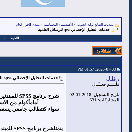
منتديات الضالع بوابة الجنوب
>
الأقــســـام الــعـــامــة
>
منتدى الحوار العام
خدمات التحليل الإحصائي spss للرسائل العلمية
التعليمـــات
2026-07-08, 01:57 PM
ريتا ل
خدمات التحليل الإحصائي spss للرسائل العلمية
قلـــــم فعـــّـال
تاريخ التسجيل: 2018-01-02
شرح برنامج
SPSS
للمبتدئي
المشاركات: 631
أمامأكوام من الاس
سواء كنتطالب جامعي يسعى لإ
يتمثلشرح برنامج
SPSS
للمبتد