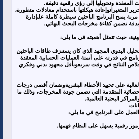
ت المعقدة وتحويلها إلى رؤى رقمية دقيقة
.
ر المتغيراتوإعادة هيكلتها باستخدام معادلات متطورة،
رنة يمنح البرنامج الباحثين سيطرة كاملة علىإدارة
هابدقة تضمن كفاءة مخرجات البحث النهائي
.
مهنية، حيث تتمثل أهميته في ما يلي
:
تحليل اليدوي المجهد الذي كان يستنزف طاقات الباحثين
رنامج في قدرته على أتمتة العمليات الحسابية المعقدة
تخلاص النتائج في وقت سريعوبأقل مجهود بدني وفكري
العالية على تحييد الأخطاء البشريةوضمان أقصى درجات
لإحصائية المتقدمة التي تضمن جودة المخرجات، وذلك ما
مراكز البحثية العالمية
.
انات
لعمل على البرنامج في ما يلي
:
 رموز رقمية يسهل على النظام فهمها
.