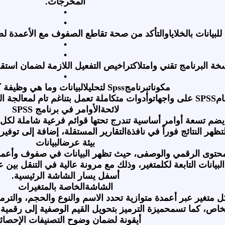
المخرجات
.
•
•
 للبيانات بالخلاياوالتأكد من صحة تقاطع الصفوف مع الأعمدة 
•
•
خة البرنامج تقني وامتلاكتراخيص التفعيل اللازمة لضمان استقر
•
مكوناتبرنامج
Spss
لتحليلالبيانات وما هي وظيفة
ام
SPSS
على واجهاتوأدوات متكاملة تعمل بتناغم تام لمعالجة ال
لائحةالأوامر في برنامج
SPSS
 تسعة أوامر أساسية تندرج تحتها قوائم فرعية شاملة لكل ا
ظهر النتائج فوراً في نافذةالتقارير المستقلة، إضافة إلى توفي
بيئة عرضالبيانات
محتوى الرقمي والوصفى، حيث تظهر البيانات في صفوف وأعمدة 
يانات التابعة لكلمتغير، وذلك مع مرونة عالية في التنقل بين ع
أسفل يسار الشاشة الرئيسية
.
الشاشةالخاصة بالمتغيرات
غير عبر أعمدة متوازية تحدد الاسم والنوع والحجم، والترميز
الخاص، كما تسمحميزة الترميز بتحويل القيم الوصفية إلى رقم
أيقونة لضمان وضوح التصنيفات الإحصائي