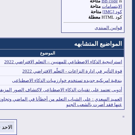
is
BB code
متاحة
الابتسامات
متاحة
كود [IMG]
متاحة
كود HTML
معطلة
قوانين المنتدى
المواضيع المتشابهه
الموضوع
استراتيجية الذكاء الاصطناعي للمهنيين – التعلم الافتراضي 2022
قوة التأثير في إدارة النزاعات - التعلّم الافتراضي 2022
بندقية امريكيه جديده تستخدم خوارزميات الذكاء الاصطناعى
أدوبى تعتمد على تقنيات الذكاء الاصطناعى لاكتشاف الصور المزيف
العميد السعدي : على الشباب التعلم من أخطأنا في الماضي وتجاوزها 
عنها فقد أضرت بالشعب الجنو
=
الاحد 9 من اغسطس 2026 , الساعة الان 10:07:33 صباحاً.