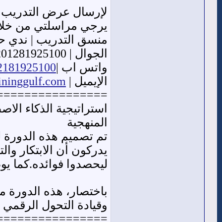
لإرسال عرض التدريب ي
يرجي مراسلتي من خلال البي
منسق التدريب | ندي 
الجوال | 00201281925100
واتس اب |
12181925100
الإيميل |
ininggulf.com
================
استراتيجية الذكاء الاص
المنهجية
تم تصميم هذه الدورة لل
يدركون أن الابتكار وا
ليحصدوا فوائده.كما يوص
باختصار، هذه الدورة م
وقيادة التحول الرقمي و
================