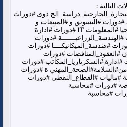
 التالية :
تجارة_الخارجية_دراسة_الج دوى #دورات
ي #دورات #التسويق و #المبيعات و
#خدمة_العملاء #دورات #العلاقات #العامة و #الاعلام #دورات #تكنولوجيا #المعلومات IT #دورات #ادارة
#الهندسة_الزراعيـــــــة #دورات
ورات #هندسة_الميكانيكــــا #دورات
ون #العقود_المناقصات #دورات
ت #ادارة #السكرتاريا_المكاتب #دورات
لامن#السلامة#الصحة_المهني ة #دورات
بة #ماليات #القطاع_النفطي #دورات
خصة #دورات #محاسبة
رات #محاسبة