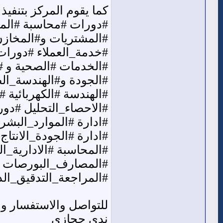
كما يقوم المركز بتنفيذ
#دورات #محاسبة #المو
#المشتريات و#المخازن_
#الخدمات #الصحية و #ال
#الجودة و#الهندسة_الص
#الهندسة #الكهربائية 
#الاحصاء_التحليل #دور
#ادارة #الموارد_البشر
#ادارة #الجودة_الانتا
#المحاسبة #الادارية_
#المصارف_البورصات #
#المراجعة_التدقيق_الدا
للتواصل والاستفسار وا
ندي حجازي