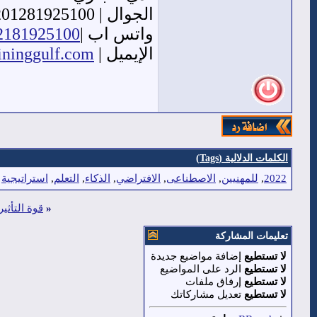
الجوال | 00201281925100
واتس اب |
12181925100
الإيميل |
ininggulf.com
الكلمات الدلالية (Tags)
2022
,
للمهنيين
,
الاصطناعى
,
الافتراضي
,
الذكاء
,
التعلم
,
استراتيجية
«
قوة التأثير
تعليمات المشاركة
لا تستطيع
إضافة مواضيع جديدة
لا تستطيع
الرد على المواضيع
لا تستطيع
إرفاق ملفات
لا تستطيع
تعديل مشاركاتك