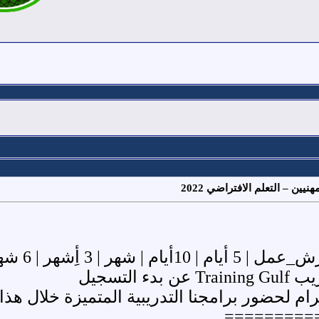
يين – التعلم الافتراضي 2022
 6 شهور .... تدريب نظري وعملي )
 التسجيل
ضور برامجنا التدريبية المتميزة خلال هذا العــــام 2
=========