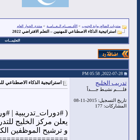
منتديات الضالع بوابة الجنوب
>
الأقــســـام الــعـــامــة
>
منتدى الحوار العام
استراتيجية الذكاء الاصطناعي للمهنيين – التعلم الافتراضي 2022
التعليمـــات
2022-07-28, 05:58 PM
تدريب الخليج
استراتيجية الذكاء الاصطناعي للمهن
قلـــــم نشيـط جــــداً
تاريخ التسجيل: 2015-11-08
المشاركات: 177
( #دورات_تدريبية | #ورش_عمل | 5 أيام | 10أيام | شهر | 3 أِشهر |
يعلن مركز الخليج للتدريب Training Gulf عن بدء
و ترشيح الموظفين الكرام لح
================