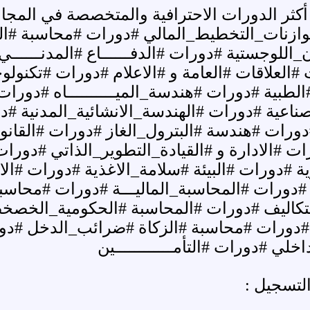
 أكثر الدورات الاحترافية والمتخصصة في المجالات
ازنات_التخطيط_المالي #دورات #محاسبة #ال
اللوجستية #دورات #الدفــــــاع #المدنــــــ
طبية #دورات #هندسة_الميــــــــــاه #دورات 
ناعية #دورات #الهندسة_الانشائية_المدنية #د
#دورات #هندسة #البترول_الغاز #دورات #القان
ات #الادارة و #القيادة_التطوير_الذاتي #دورا
ية #دورات #البيئة #سلامة_الاغذية #دورات #ا
ج #دورات #المحاسبة_الماليـــة #دورات #محاس
التكاليف #دورات #المحاسبة #الحكومية_الخص
دورات #محاسبة #الزكاة #ضرائب_الدخل #دو
خلي #دورات #التأمــــــــــــين
لتسجيل :