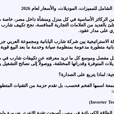
شامل للمميزات، الموديلات، والأسعار لعام 2026
ية من الركائز الأساسية في كل منزل ومنشأة داخل مصر، خاصة 
 بالعديد من العلامات التجارية المنافسة، نجح تكييف شارب (Sharp)
ري على مدار عقود.
ة الاستراتيجية بين شركة شارب اليابانية ومجموعة
العربي جرو
بانية متطورة مدعومة بمنظومة صيانة وخدمة ما بعد البيع قوية.
وديلات المتوفرة وقدراتها المختلفة، ووصولاً إلى نصائح التشغيل 
ة: لماذا يتربع على الصدارة؟
عة اسمها الفخم فحسب، بل تقدم حزمة من التقنيات المتطورة ال
:
 الطاقة الكهربائية في مصر، أصبحت تقنية الانفرتر ضرورة ول