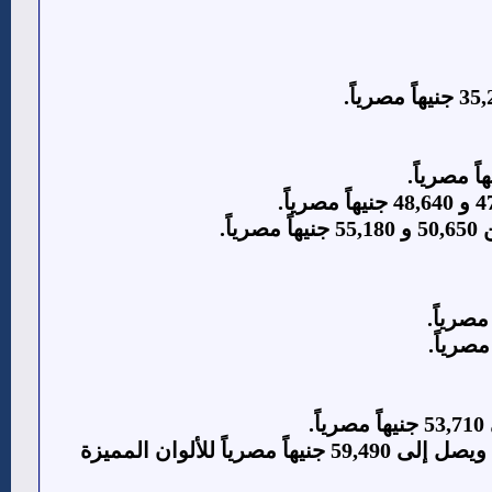
اً.
يبلغ سعره من 54,440 ويصل إلى 59,490 جنيهاً مصرياً للألوان المميزة