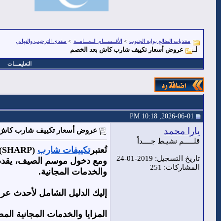
منتديات الضالع بوابة الجنوب
>
الأقــســـام الــعـــامــة
>
منتدى الترحيب والتهاني
عروض أسعار تكييف شارب كاش بعد الخصم
التعليمـــات
2026-06-01, 10:18 PM
يارا محمد
عروض أسعار تكييف شارب كاش 
قلـــــم نشيـط جــــداً
تُعتبر
تكييفات شارب
(
تاريخ التسجيل: 2019-01-24
ومع دخول موسم الصيف، يقدم 
المشاركات: 251
والخدمات المجانية.
إليك الدليل الشامل لأحدث ع
المزايا والخدمات المجانية ال