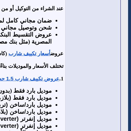
عند الشراء من التوكيل أو من م
ضمان مجاني كامل لمدة 5 سنوات من العربي جروب يشمل قطع الغيار والصيا
شحن وتوصيل مجاني ح
عروض التقسيط البنك
المصرية (مثل بنك مصر، البنك الأهلي، وبنك CIB) أو من خل
عروض
أسعار تكييف شارب
(كاش
تختلف الأسعار والموديلات بناءً
1.
عروض تكييف شارب 1.5 حصان
موديل بارد فقط (بدون بلازما - 
موديل بارد فقط (بلاز
موديل بارد/ساخن (ترب
موديل بارد/ساخن (بلاز
موديل إنفرتر (Inverter) - بارد فقط (بلازما ديجيتال):
موديل إنفرتر (Inverter) - بارد/ساخن (بلازما ديجيتال):