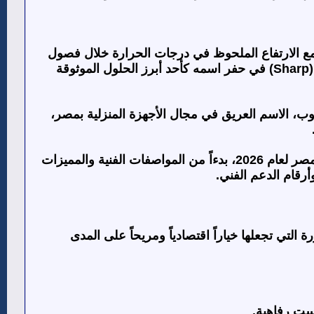
مع الارتفاع الملحوظ في درجات الحرارة خلال فصول
في حفر اسمه كأحد أبرز الحلول الموثوقة
ب، الاسم العريق في مجال الأجهزة المنزلية بمصر،
في هذا المقال، نستعرض بشكل مفصل وموسع كل ما تريد معرفته عن تكييفات شارب في مصر لعام 2026، بدءاً من المواصفات الفنية والمميزات
وأرقام الدعم الفني.
تي تجعلها خياراً اقتصادياً ومريحاً على المدى
يست رفاهية.