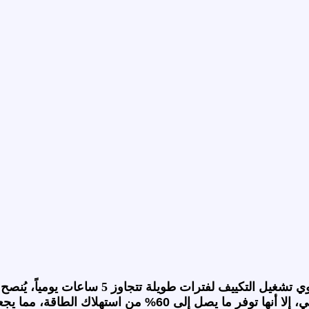
تكييف لفترات طويلة تتجاوز 5 ساعات يومياً، يُنصح دائماً بالذهاب إلى موديلات
ك الطاقة، مما يجعلها خياراً اقتصادياً ممتازاً على المدى الطويل.