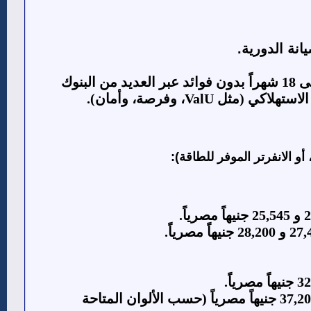
تتوفر أنظمة تقسيط مريحة تبدأ من 6 شهور وتصل إلى 18 شهراً بدون فوائد عبر العديد من البنوك
أو الانفرتر الموفر للطاقة):
يتراوح بين 34,590 و 37,200 جنيهاً مصرياً (حسب الألوان المتاحة