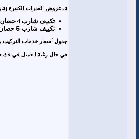
4. عروض القدرات الكبيرة (4 و 5 حصان)
تكييف شارب 4 حصان (بارد/ساخن ديجيتال انفرتر): يتراوح سعره بين 82,910 و 85,230 جنيهاً مصرياً.
تكييف شارب 5 حصان (بارد/ساخن ديجيتال انفرتر):
جدول أسعار خدمات التركيب و
في حال رغبة العميل في فك ج