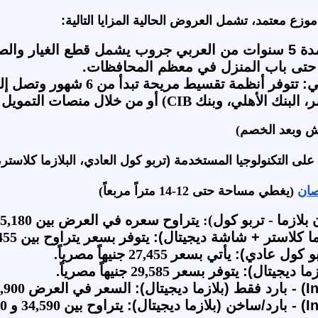
وزع معتمد، تشمل العروض الحالية المزايا التالية:
نة الدورية.
تى باب المنزل في معظم المحافظات.
ي:
ال منصات التمويل الاستهلاكي (مثل ValU، وفرصة، وأمان).
 وبعد الخصم)
 على التكنولوجيا المستخدمة (تربو كول العادي، البلازما كلاستر، 
(يغطي مساحة حتى 12-14 متراً مربعاً)
تربو كول): يتراوح سعره في العرض بين 25,180 و 25,545 جنيهاً مصرياً.
ما كلاستر + شاشة ديجيتال):
يتوفر بسعر يتراوح بين 27,455 و 28,200 جنيهاً مصرياً.
و كول عادي):
يأتي بسعر 27,455 جنيهاً مصرياً.
ما ديجيتال):
يتوفر بسعر 29,585 جنيهاً مصرياً.
السعر في العرض 32,900 جنيهاً مصرياً.