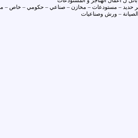
انل ل أعمال الهناجر و المستودعات
ر حديد – مستودعات – مخازن – صناعي – حكومي – خاص – مس
لصيانة – ورش وصناعيات