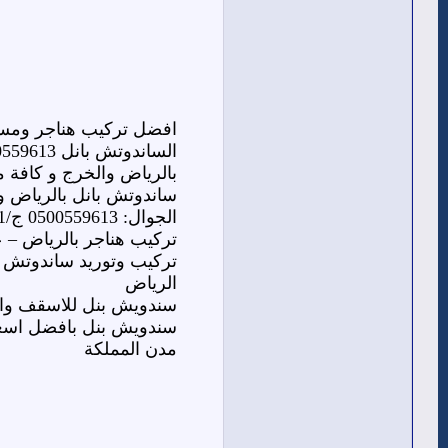
افضل تركيب هناجر ومست
بالرياض والخرج و كافة م
ساندوتش بانل بالرياض وا
الجوال: 0500559613 ج/0548682241
تركيب هناجر بالرياض –
تركيب وتوريد ساندوتش 
الرياض
سندويش بنل للاسقف وال
سندويش بنل بافضل اسعار
مدن المملكة