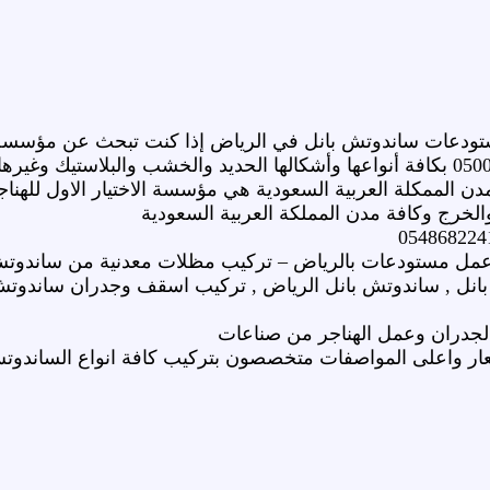
ودعات ساندوتش بانل في الرياض إذا كنت تبحث عن مؤسسة 
الساندوتش بانل 0500559613 بكافة أنواعها وأشكالها الحديد والخشب والبلا
دن الممكلة العربية السعودية هي مؤسسة الاختيار الاول للهنا
لخرج وكافة مدن المملكة العربية السعودية
 عمل مستودعات بالرياض – تركيب مظلات معدنية من ساندوتش
بانل , ساندوتش بانل الرياض , تركيب اسقف وجدران ساندوت
جدران وعمل الهناجر من صناعات
 واعلى المواصفات متخصصون بتركيب كافة انواع الساندوتش 