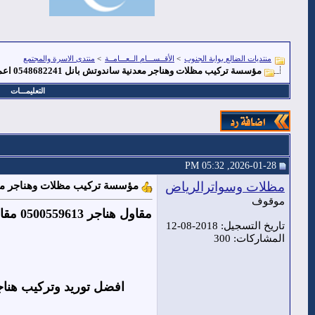
منتديات الضالع بوابة الجنوب
>
الأقــســـام الــعـــامــة
>
منتدى الاسرة والمجتمع
مؤسسة تركيب مظلات وهناجر معدنية ساندوتش بانل 0548682241 اعمال مستودعات شيكو في جميع مدن السعودية
التعليمـــات
2026-01-28, 05:32 PM
مظلات وسواترالرياض
مؤسسة تركيب مظلات وهناجر معدنية ساندوتش بانل 0548682241 اعم
موقوف
مقاول
تاريخ التسجيل: 2018-08-12
المشاركات: 300
افضل توريد وتركيب هنا