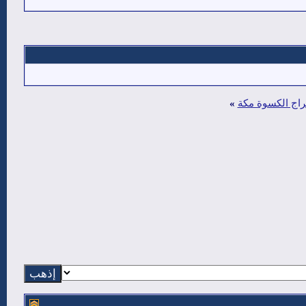
براج الكسوة مكة
»