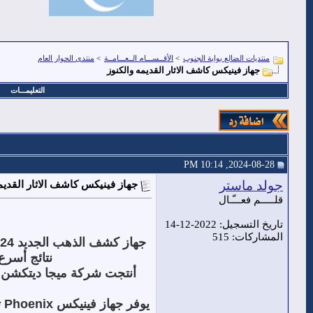
منتديات الضالع بوابة الجنوب
>
الأقــســـام الــعـــامــة
>
منتدى الحوار العام
جهاز فينيكس كاشف الاثار القديمه والكنوز
التعليمـــات
2024-08-28, 10:14 PM
جولد ماستر
جهاز فينيكس كاشف الاثار القديم
قلـــــم فعـــّـال
تاريخ التسجيل: 2022-12-14
المشاركات: 515
جهاز كشف الذهب الجديد 2024فينيكس
نتائج أسرع
يوفر جهاز فينيكس
Phoenix
ت