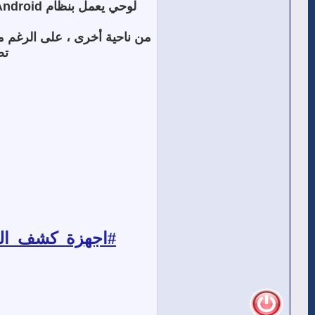
لوحي يعمل بنظام
Android
من ناحية أخرى ، على الرغم م
تص
#اجهزة_كشف_الذه