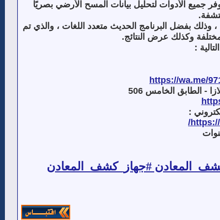
فر جميع الأدوات لتحليل بيانات المسح الأرضي بصريًا
تشفة
.
 وذلك بفضل البرنامج الحديث متعدد اللغات ، والذي تم
مختلفة وكذلك عرض النتائج
.
تالية
:
https://wa.me/97
زا - الطابق الخامس 506
htt
كتروني
:
/
https:
ف_المعادن​​ #جهاز_كشف_المعادن​​