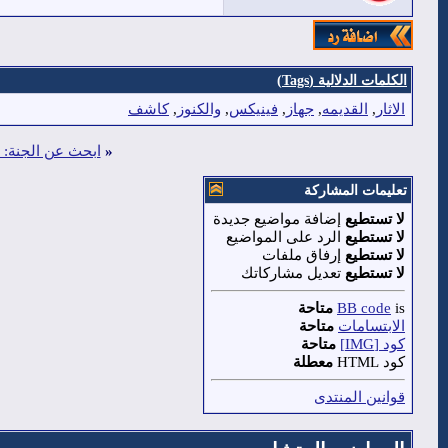
الكلمات الدلالية (Tags)
الاثار
,
القديمه
,
جهاز
,
فينيكس
,
والكنوز
,
كاشف
«
ابحث عن الجنة: 
تعليمات المشاركة
لا تستطيع
إضافة مواضيع جديدة
لا تستطيع
الرد على المواضيع
لا تستطيع
إرفاق ملفات
لا تستطيع
تعديل مشاركاتك
is
BB code
متاحة
الابتسامات
متاحة
كود [IMG]
متاحة
كود HTML
معطلة
قوانين المنتدى