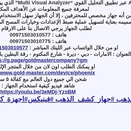
عبر تطبيق التحليل القوي
“Multi Visual Analyzer”
الذي يو
لمعرفة جميع المعلومات عن الأهداف المك
ن أنه جهاز مخصص للمحترفين ، إلا أن الجهاز سهل الاستخدام ،
ميمه بعناية لتسهيل عملية ضبط الإعدادات وخيارات المسح ال
لطلب الجهاز يرجي الاتصال بنا على الارقام ال
هاتف : 00971503010577
هاتف : 00971503010775
او من خلال الواتساب عبر اللينك المباشر
:
1503010577​​
العنوان : الامارات - دبي - ديرة - شارع المكتوم - رقة البطين بلا
ps://g.page/goldmastercompany?gm
او يمكنك الطلب اون لان من خلال المتجر الإل
//www.gold-master.com/device/phoenix
شحن الي جميع دول العالم مع كفالة ٥ سنوات
شاهد فيديو كيفية استخدام الجهاز
:
https://youtu.be/3eMDj-YzsBM
ب​​ #جهاز_كشف_الذهب​​ #فينيكس​#اجهزة_كش