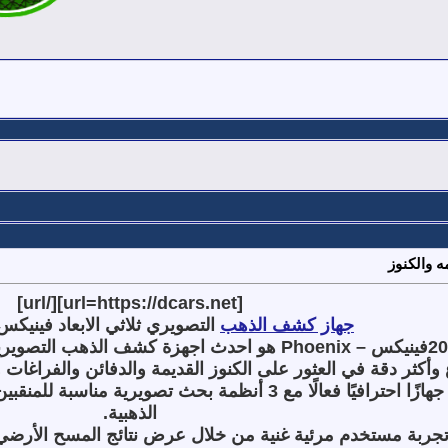
ه والكنوز
]
[/url
url=https://dcars.net]
[
جهاز كشف الذهب
التصويري ثلاثي الابعاد فينيكس
– Phoenix
هو احدث اجهزة كشف الذهب التصويرية ث
 وأكثر دقة في العثور على الكنوز القديمة والدفائن والفراغات
أنتجت شركة ميجا ديتكشن جهازًا احترافيًا فعالًا مع 3 أنظم
الذهبية
.
جربة مستخدم مرئية غنية من خلال عرض نتائج المسح الأرضي ثل