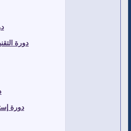
دو
دورة التقن
د
دورة إستر