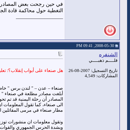
في حين رجحت بعض المصادر أن
التغطية حول محاكمة قادة الجن
__________________
2008-05-30, 09:41 PM
الشنفره
قلـــــم ذهبـــــي
هل صنعاء على أبواب إنقلاب؟: تع
تاريخ التسجيل: 2007-08-26
المشاركات: 4,549
صنعاء – عدن – " لندن برس " خاص :
أبلغت مصادر مطلعة في صنعاء " عد
المصادر أن رحلة اليمنية قد تم تحو
الى صنعاء، كما تقول المعلومات 
مطار صنعاء في مرمى المقاتلين ال
وتقول معلومات ان منشورات توزع ف
وبشدة الحرس الجمهوري والقوات ا