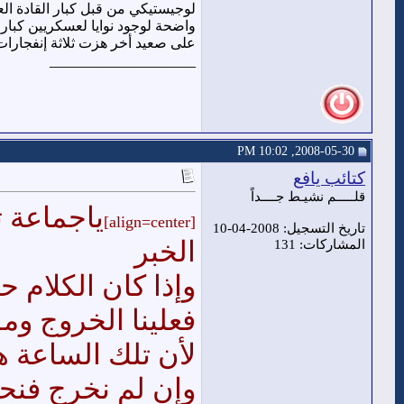
لوجيستيكي من قبل كبار القادة الع
واضحة لوجود نوايا لعسكريين كبار 
على صعيد أخر هزت ثلاثة إنفجارات
__________________
2008-05-30, 10:02 PM
كتائب يافع
قلـــــم نشيـط جــــداً
ياجماعة ت
[align=center]
تاريخ التسجيل: 2008-04-10
الخبر
المشاركات: 131
وإذا كان الكلام حقي
فعلينا الخروج وم
لأن تلك الساعة 
وإن لم نخرج فنح