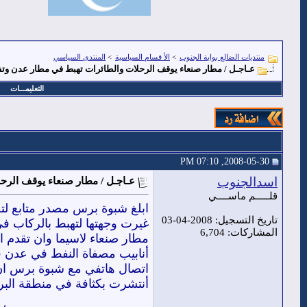
منتديات الضالع بوابة الجنوب
>
الأ قسام السياسية
>
المنتدى السياسي
عـاجـل / مطار صنعاء يوقف الرحلات والطائرات تهبط في مطار عدن و
التعليمـــات
2008-05-30, 07:10 PM
اسدالجنوب
عـاجـل / مطار صنعاء يوقف الر
قلـــــم ماســــي
ابلغ شبوة برس مصدر متابع لتط
تاريخ التسجيل: 2008-04-03
غيرت وجهتها لتهبط بالركاب 
المشاركات: 6,704
مطار صنعاء لاسيما وان تقدم 
أنابيب مصفاة النفط في عدن قد
اتصال هاتفي مع شبوة برس ان 
أنتشرت بكثافة في منطقة البر