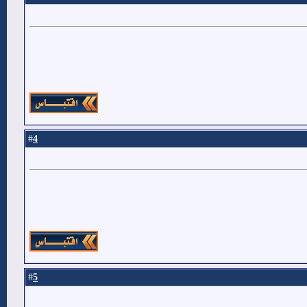
4
#
5
#