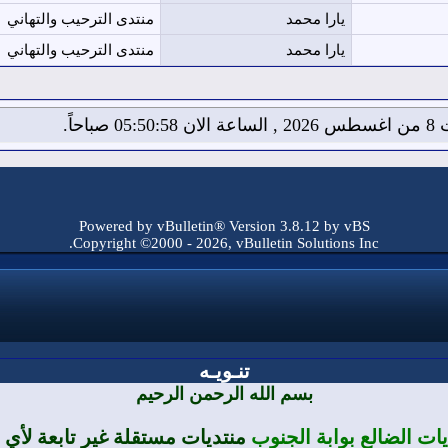
يارا محمد
منتدى الترحيب والتهاني
يارا محمد
منتدى الترحيب والتهاني
05:5 صباحاً.
Powered by vBulletin® Version 3.8.12 by vBS
Copyright ©2000 - 2026, vBulletin Solutions Inc.
تنـويـه
بسم الله الرحمن الرحيم
يات الضالع بوابة الجنوب
منتديات مستقلة غير تابعة لأ