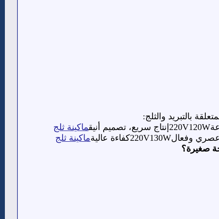
لقة بالتبريد والثلج:
أنيق
ماكينة ثلج
ل220V130Wكفاءة عالية
ماكينة ثلج
جة صغيرة؟