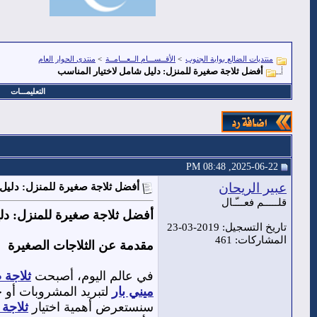
منتديات الضالع بوابة الجنوب
>
الأقــســـام الــعـــامــة
>
منتدى الحوار العام
أفضل ثلاجة صغيرة للمنزل: دليل شامل لاختيار المناسب
التعليمـــات
2025-06-22, 08:48 PM
عبير الريحان
أفضل ثلاجة صغيرة للمنزل: دليل
قلـــــم فعـــّـال
أفضل ثلاجة صغيرة للمنزل: دل
تاريخ التسجيل: 2019-03-23
المشاركات: 461
مقدمة عن الثلاجات الصغيرة
في عالم اليوم، أصبحت
ثلاجة 
ميني بار
لتبريد المشروبات أو ج
سنستعرض أهمية اختيار
ثلاجة 