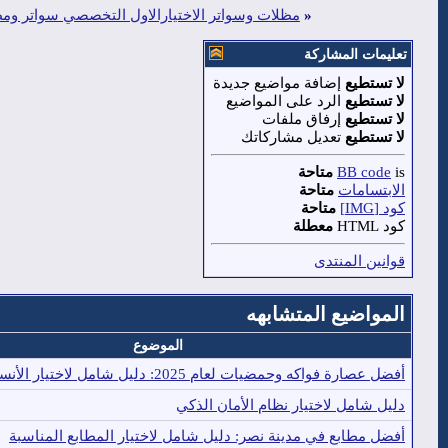
«
مظلات وسواتر الاختيارالاول التخصصي سواتر ومظلات الرياض مظلا
تعليمات المشاركة
لا تستطيع
إضافة مواضيع جديدة
لا تستطيع
الرد على المواضيع
لا تستطيع
إرفاق ملفات
لا تستطيع
تعديل مشاركاتك
is
BB code
متاحة
الابتسامات
متاحة
كود [IMG]
متاحة
كود HTML
معطلة
قوانين المنتدى
المواضيع المتشابهه
الموضوع
أفضل عصارة فواكه وحمضيات لعام 2025: دليل شامل لاختيار الأنسب
دليل شامل لاختيار نظام الأمان الذكي
أفضل مطابع في مدينة نصر: دليل شامل لاختيار المطابع المناسبة