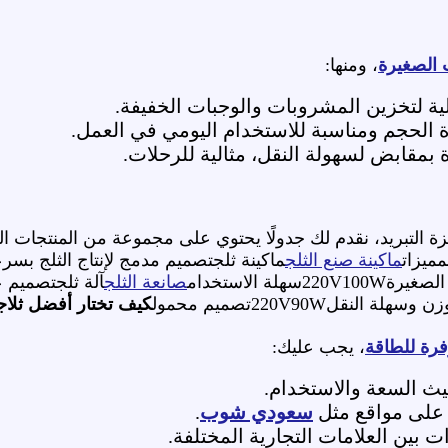
ت الصغيرة
، ومنها:
لية لتخزين المشروبات والوجبات الخفيفة.
 الحجم ومناسبة للاستخدام اليومي في العمل.
 بمقابض لسهولة النقل، مثالية للرحلات.
 التبريد، نقدم لك جدولًا يحتوي على مجموعة من المنتجات المتع
مميزات
ماكينة صنع الثلج
ماكينة ثلجتصميم مدمج لإنتاج الثلج بسرعة220V120Wإنتاج سريع، تصميم 
سهلة الاستخدام
صانعة الثلج
آلة ثلجتصميم عصري وفعا
لنقل220V90Wتصميم محمول
كيف تختار أفضل ثلا
فرة للطاقة
، يجب عليك:
يث السعة والاستخدام.
ء على مواقع مثل
سعودي شوب
.
ت بين العلامات التجارية المختلفة.