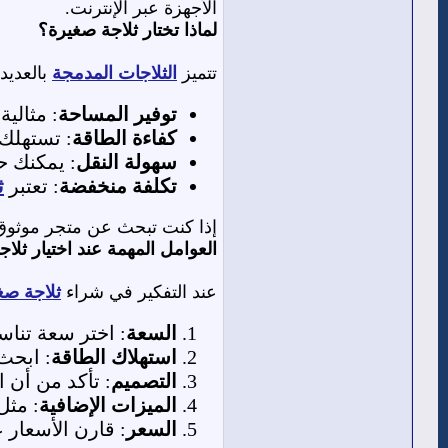
الأجهزة عبر الإنترنت.
لماذا تختار ثلاجة صغيرة؟
تتميز
الثلاجات المدمجة
بالعديد 
توفير المساحة
: مثالي
كفاءة الطاقة
: تستهلك 
سهولة النقل
: يمكنك ح
تكلفة منخفضة
: تعتبر
ث
إذا كنت تبحث عن متجر موثوق 
العوامل المهمة عند اختيار ثلا
عند التفكير في شراء
ثلاجة صغ
السعة
: اختر سعة تناسب احتياج
استهلاك الطاقة
: ابحث
التصميم
: تأكد من أن 
الميزات الإضافية
: مثل
السعر
: قارن الأسعار 