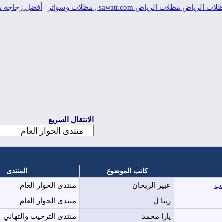
ت الرياض sawatr.com , مظلات وسواتر
|
أفضل زجاجة ميا
الانتقال السريع
كاتب الموضوع
المنتدى
عبير الريحان
منتدى الحوار العام
ريتا ل
منتدى الحوار العام
يارا محمد
منتدى الترحيب والتهاني