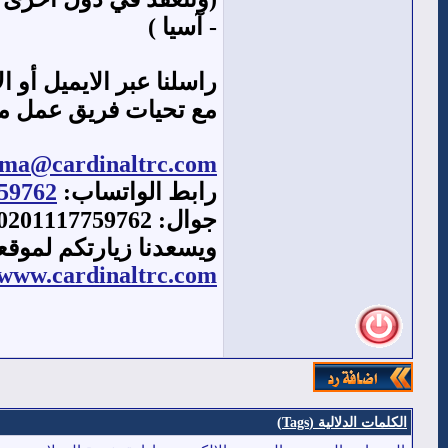
- آسيا )
راسلنا عبر الايميل أو 
مع تحيات فريق عمل مر
lma@cardinaltrc.com
رابط الواتساب:
759762
جوال: 00201117759762
ويسعدنا زيارتكم لموقع
www.cardinaltrc.com
الكلمات الدلالية (Tags)