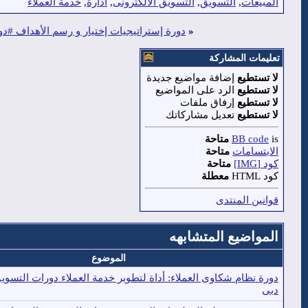
المبيعات
,
التسويق
,
التسويق الالكترونى
,
ادارة
,
خدمة العملاء
«
دورة إستراتيجيات إختيار و رسم الأهداف #دورا
تعليمات المشاركة
لا تستطيع
إضافة مواضيع جديدة
لا تستطيع
الرد على المواضيع
لا تستطيع
إرفاق ملفات
لا تستطيع
تعديل مشاركاتك
is
BB code
متاحة
الابتسامات
متاحة
كود [IMG]
متاحة
كود HTML
معطلة
قوانين المنتدى
المواضيع المتشابهه
الموضوع
دورة نظام شكاوى العملاء: أداة لتطوير خدمة العملاء دورات التسوي
دبى