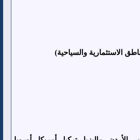
ناطق الاستثمارية والسياحية)
أردن - ماليزيا - تركيا - أمريكا - أوروبا