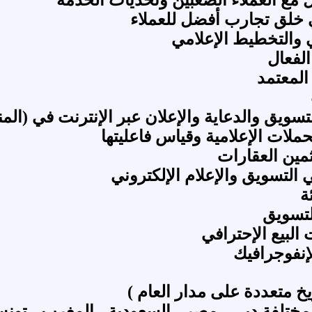
ي خلق تجارب أفضل للعملاء‏
 والتخطيط الإعلامي
لفعال
لمعتمد
لتسويق والدعاية والإعلان عبر الإنترنت في (الم
ملات الإعلامية وقياس فاعليتها
مين العقارات
ي التسويق والإعلام الإلكتروني
ة
لتسويق
البيع الإحترافي
إنفوجرافيك
خ متعددة على مدار العام )
تلفة دبي - مصر - السعودية - المغرب - تونس - ال