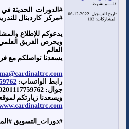
قلـــــم نشيـط
#الدورات_الحديثة في #ا
تاريخ التسجيل: 2022-12-06
#مركز_كاردينال للتدر
المشاركات: 103
يدعوكم للإطلاع والمش
ويحرص الفريق العلمي 
العالم
يسعدنا تواصلكم مع فر
lma@cardinaltrc.com
رابط الواتساب:
759762
جوال: 00201117759762
ويسعدنا زيارتكم لموقع
www.cardinaltrc.com
#دورات_التسويق #المبيع