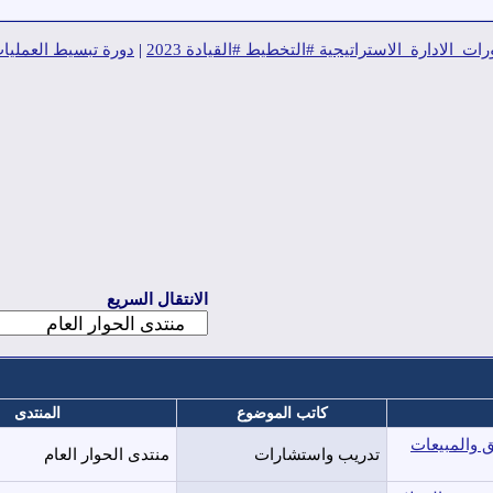
ت_الادارة_الاستراتيجية #التخطيط #القيادة 2023
|
دورة تبسيط العمليات 
الانتقال السريع
كاتب الموضوع
المنتدى
ق والمبيعات
تدريب واستشارات
منتدى الحوار العام