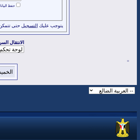
حفظ البيان
يتوجب عليك
التسجيل
حتى تتمكن
الانتقال السر
=
الخميس 6 من اغسطس 2026 , الساعة ا