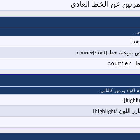
مرتين عن الخط العادي
ي .
cou
كواد ورموز كالتالي .