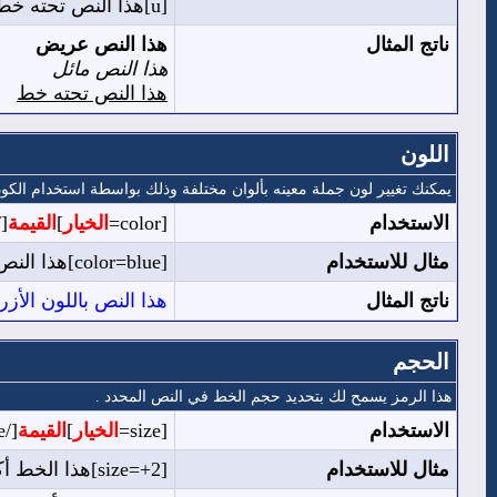
[u]هذا النص تحته خط[/u]
ناتج المثال
هذا النص عريض
هذا النص مائل
هذا النص تحته خط
اللون
يمكنك تغيير لون جملة معينه بألوان مختلفة وذلك بواسطة استخدام الكود 
الاستخدام
[color=
الخيار
]
القيمة
color]
مثال للاستخدام
[color=blue]هذا النص باللون الأزرق[/color]
ناتج المثال
هذا النص باللون الأزر
الحجم
هذا الرمز يسمح لك بتحديد حجم الخط في النص المحدد .
الاستخدام
[size=
الخيار
]
القيمة
[/size]
مثال للاستخدام
[size=+2]هذا الخط أكبر بمرتين عن الخط العادي[/size]