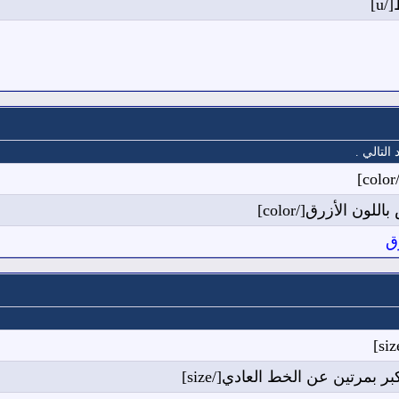
التالي .
[/
ق