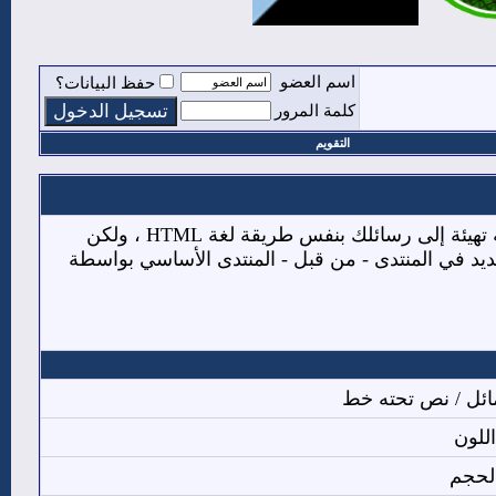
اسم العضو
حفظ البيانات؟
كلمة المرور
التقويم
BB code عبارة عن مجموعة من الأكواد المشتقة من لغة (html) والتي تكون قد تعرفت عليها من قبل .تسمح لك باضافة تهيئة إلى رسائلك بنفس طريقة لغة HTML ، ولكن
وهو ولن يتم ايقاف (كسر) النسق من الصفحات التي تشاهدها. القدرة على استخدام BB code هو تحديد في المنتدى - من قبل - المنتدى الأساسي بواسطة
ئل / نص تحته خط
اللون
لحجم