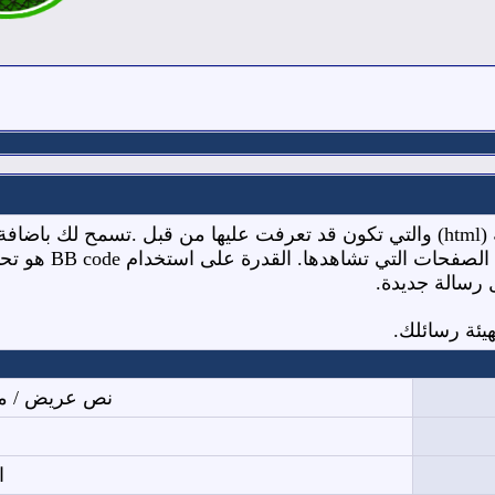
لديها تركيب بسيط 
 رسالة جديدة.
نص عريض / ما
ا