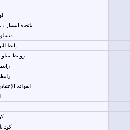
ا
لو
باتجاه اليسار / 
متساو
رابط البر
روابط عناوين ا
رابط
رابط 
القوائم الإعتياد
ا
كود
كود بلغة