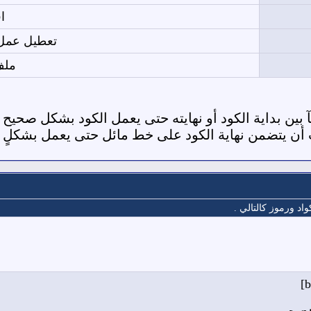
ا
تعطيل عمل أكوا
ملف
آ بين بداية الكود أو نهايته حتى يعمل الكود بشكل صحيح .
أن يتضمن نهاية الكود على خط مائل حتى يعمل بشكلٍ ص
د ورموز كالتالي .