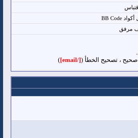
قتباس
د BB Code
 مرفق
حيح ، تصحيح الخطأ (
[/email]
)