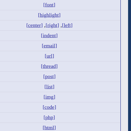
[font]
[highlight]
[center]
,
[right]
,
[left]
[indent]
[email]
[url]
[thread]
[post]
[list]
[img]
[code]
[php]
[html]