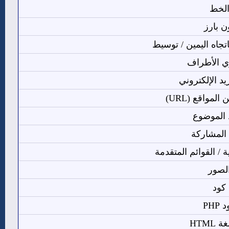
لخط
ن بارز
باتجاه اليمين / توسيط
ي الأطراف
يد الإلكتروني
لمواقع (URL)
 الموضوع
المشاركة
ية / القوائم المتقدمة
لصور
كود
 PHP
 HTML