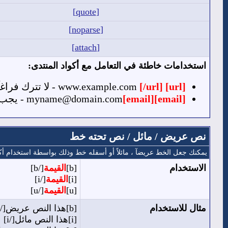
[quote]
[noparse]
[attach]
استخدامات خاطئة في التعامل مع أكواد المنتدى:
[url]
www.example.com
[/url]
- لا تترك فراغ
[email]
[email]
myname@domain.com
- يجب 
نص عريض / مائل / نص تحته خط
يمكنك جعل الخط عريضآ ، مائلاً أو أسفله خط وذلك بواسطة استخدام أكوا
الاستخدام
[b]
القيمة
[/b]
[i]
القيمة
[/i]
[u]
القيمة
[/u]
مثال للاستخدام
[b]هذا النص عريض[/b]
[i]هذا النص مائل[/i]