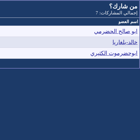
من شارك؟
إجمالي المشاركات: 7
اسم العضو
ابو صالح الحضرمي
خالد-بلغاريا
ابوحضرموت الكثيري