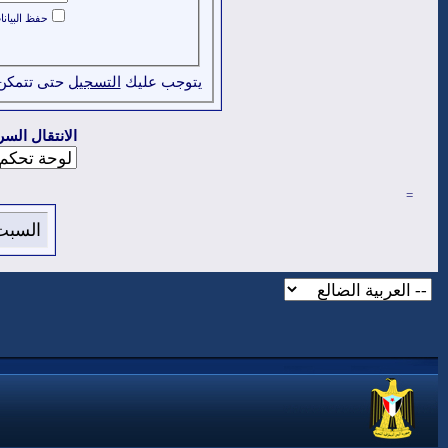
حفظ البيان
يتوجب عليك
التسجيل
حتى تتمكن
الانتقال السر
=
السبت 8 من اغسطس 2026 , الساعة الان :33