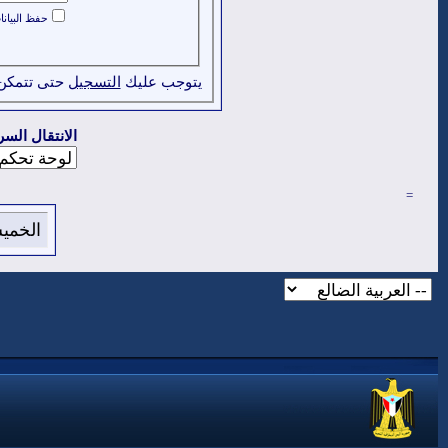
حفظ البيان
يتوجب عليك
التسجيل
حتى تتمكن
الانتقال السر
=
الخميس 6 من اغسطس 2026 , الساعة ا