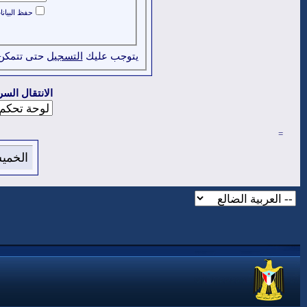
حفظ البيان
يتوجب عليك
التسجيل
حتى تتمكن
الانتقال السر
=
الخميس 6 من اغسطس 2026 , الساعة ا