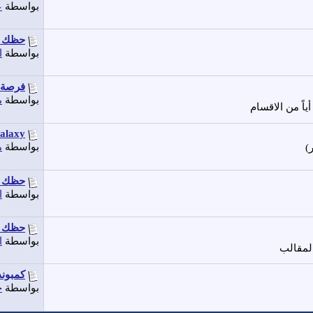
بواسطة
ع
حظك ا
بواسطة
ا
فرصة
بواسطة
م
اً من الاقسام
axy...
بواسطة
م
حظك اليوم 6-11-12
بواسطة
ا
حظك ا
بواسطة
ا
لمقالب
كمبوند
بواسطة
ح