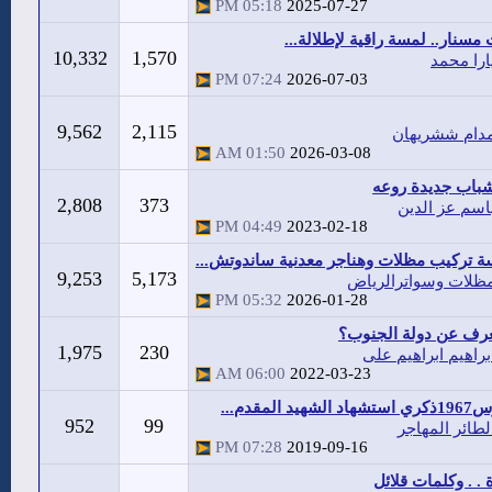
05:18 PM
2025-07-27
 مسنار.. لمسة راقية لإطلالة...
10,332
1,570
ارا محمد
07:24 PM
2026-07-03
9,562
2,115
دام ششريهان
01:50 AM
2026-03-08
باب جديدة روعه
2,808
373
اسم عز الدين
04:49 PM
2023-02-18
 تركيب مظلات وهناجر معدنية ساندوتش...
9,253
5,173
ظلات وسواترالرياض
05:32 PM
2026-01-28
عرف عن دولة الجنوب؟
1,975
230
براهيم ابراهيم على
06:00 AM
2022-03-23
952
99
لطائر المهاجر
07:28 PM
2019-09-16
. . وكلمات قلائل