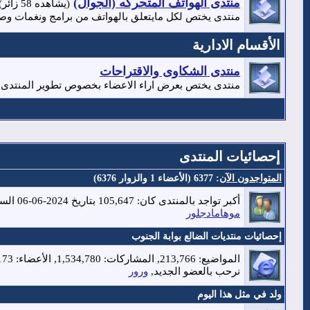
منتدى الهواتف المتحركه (الجوال)
(يشاهده 58 زائر)
منتدى يختص لكل مايتعلق بالهواتف من برامج ونغمات وص
الأقسام الادارية
منتدى الشكاوى والاقتراحات
منتدى يختص بعرض اراء الاعضاء بخصوص تطوير المنتدى 
إحصائيات المنتدى
المتواجدون الآن
: 6377 (الأعضاء 1 والزوار 6376)
أكبر تواجد بالمنتدى كان: 105,647 بتاريخ 2024-06-06 الساعة 09:38 AM
موهامادجلور
إحصائيات منتديات الضالع بوابة الجنوب
المواضيع: 213,766, المشاركات: 1,534,780, الأعضاء: 31,173,
نرحب بالعضو الجديد,
ورور
ولد في مثل هذا اليوم