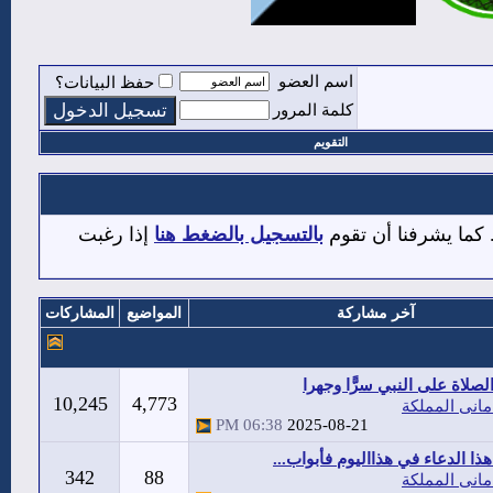
اسم العضو
حفظ البيانات؟
كلمة المرور
التقويم
 كما يشرفنا أن تقوم
بالتسجيل بالضغط هنا
إذا رغبت
آخر مشاركة
المواضيع
المشاركات
صلاة على النبي سرًّا وجهرا
10,245
4,773
مانى المملكة
06:38 PM
2025-08-21
هذا الدعاء في هذااليوم فأبواب...
342
88
مانى المملكة