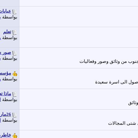
عبايات
بواسطة
ي
تعلم
بواسطة
م
صور ش
بواسطة
ب
نوب من وثائق وصور وفعاليات
مؤسسة
بواسطة
م
وصول الى اسرة سعيدة
ماذا ت
بواسطة
ا
ثائق
26مارس1967ذكري استشهاد الشهيد المقدم...
بواسطة
ا
 شتى المجالات
خاطرة 