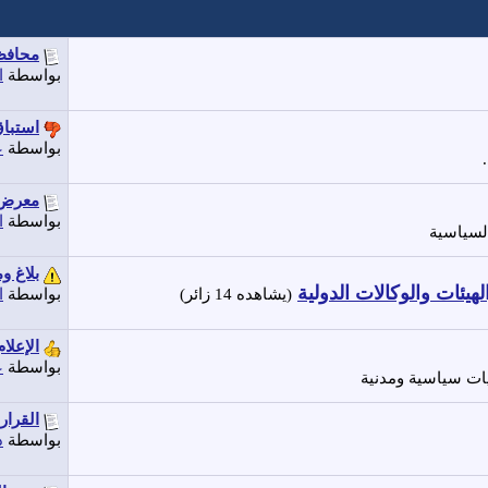
محافظا
بواسطة
ا
استباق
بواسطة
ع
معرض ت
بواسطة
ا
السياسية
بلاغ و
يئات والوكالات الدولية
بواسطة
ا
(يشاهده 14 زائر)
الإعلا
بواسطة
ع
ات سياسية ومدنية
القرار
بواسطة
د