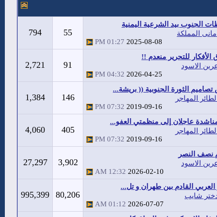
ت الجنوب بيد الشرعية اليمنية
794
55
مانى المملكة
01:27 PM
2025-08-08
 الأفكار للتحرير منعدم !!
2,721
91
رين الاسود
04:32 PM
2026-04-25
صاميم الثورة الجنوبية (( بريشة...
1,384
146
لطائر المهاجر
07:32 PM
2019-09-16
مناشدة عاجلان إلى منظمتي العفو...
4,060
405
لطائر المهاجر
07:32 PM
2019-09-16
م نصف النصر
27,297
3,902
رين الاسود
12:32 AM
2026-02-10
 العربي القادم بين طهران و تل...
995,399
80,206
ختر شايب
01:12 AM
2026-07-07