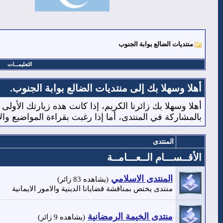
منتديات الضالع بوابة الجنوب
التعليمـــات
أهلا وسهلا بك إلى منتديات الضالع بوابة الجنوب.
أهلا وسهلا بك زائرنا الكريم، إذا كانت هذه زيارتك الأولى
بالمشاركة في المنتدى، أما إذا رغبت بقراءة المواضيع وا
المنتدى
الأقــســـام الــعـــامــة
المنتدى الاسلامي
(يشاهده 83 زائر)
منتدى يختص بمناقشة قضايانا الدينية والامور الايمانية
منتدى الخيمة الرمضانية
(يشاهده 9 زائر)