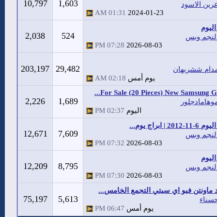
10,797
1,603
رين الاسود
01:31 AM
2024-01-23
ليوم
2,038
524
لنجم وبس
07:28 PM
2026-08-03
203,197
29,482
دام ششريهان
يوم أمس
02:18 AM
For Sale (20 Pieces) New Samsung Gal
2,226
1,689
وهامادجلور
اليوم
02:37 PM
20 | ابراج يوم...
12,671
7,609
لنجم وبس
07:32 PM
2026-08-03
ليوم
12,209
8,795
لنجم وبس
07:30 PM
2026-08-03
 ماونتن فيو اي سيتي التجمع الخامس...
75,197
5,613
سناء
يوم أمس
06:47 PM