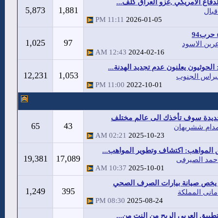
لدفاع الامريكي ,غزو العراق كلف...
5,873
1,881
قبال
11:11 PM
2026-01-05
حرب94
1,025
97
رين الاسود
12:43 AM
2024-02-16
الحوثيون يعلنون عدم تجديد الهدنة...
12,231
1,053
براس الجنوب
11:00 PM
2022-10-01
جديدة سوف تأخذك الى عالم مختلف
65
43
دام ششريهان
02:21 AM
2025-10-23
المواهب: اكتشاف وتطوير المواهب...
19,381
17,089
حمد الصيرفى
10:37 AM
2025-10-01
 يخص صيانة بيارات الصرف الصحي
1,249
395
مانى المملكة
08:30 PM
2025-08-24
بيق العربي الربح من النت من...