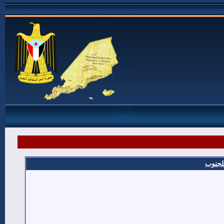
للجنوب