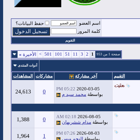
اسم العضو
حفظ البيانات؟
كلمة المرور
التقويم
>
501
101
51
11
3
2
1
الأخيرة
»
صفحة 1 من 953
أدوات المنتدى
التقييم
آخر مشاركة
مشاركات
المشاهدات
05:22 PM
2020-03-05
24,613
0
بواسطة
محمد سيد م
02:18 AM
2026-08-05
1,388
0
بواسطة
مدام ششريهان
07:26 PM
2026-08-03
1,964
1
بواسطة
النجم وبس