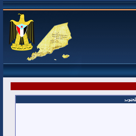
للجنوب