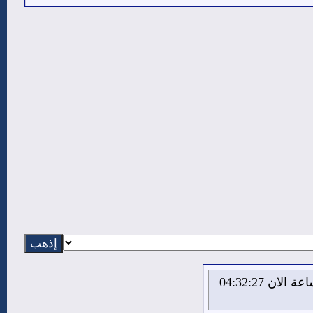
الاحد 9 من اغسطس 2026 , الساعة الان 04:32:27