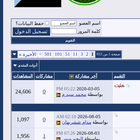
اسم العضو
حفظ البيانات؟
كلمة المرور
التقويم
>
501
101
51
11
3
2
1
الأخيرة
»
صفحة 1 من 953
أدوات المنتدى
التقييم
آخر مشاركة
مشاركات
المشاهدات
05:22 PM
2020-03-05
24,606
0
بواسطة
محمد سيد م
02:18 AM
2026-08-05
1,097
0
بواسطة
مدام ششريهان
07:26 PM
2026-08-03
1,956
1
بواسطة
النجم وبس