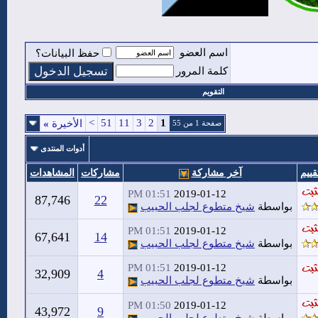
اسم العضو
حفظ البيانات؟
كلمة المرور
التقويم
>
51
11
3
2
1
الأخيرة
»
صفحة 1 من 55
أدوات المنتدى
قييم
آخر مشاركة
مشاركات
المشاهدات
01:51 PM
2019-01-12
87,746
22
بواسطة
شيخ متطوع لجلب الحبيب
01:51 PM
2019-01-12
67,641
14
بواسطة
شيخ متطوع لجلب الحبيب
01:51 PM
2019-01-12
32,909
4
بواسطة
شيخ متطوع لجلب الحبيب
01:50 PM
2019-01-12
43,972
9