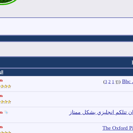
الت
‏
)
3
2
1
(
The Oxford P