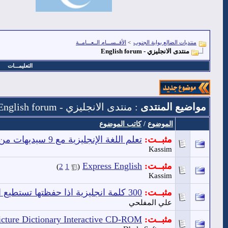
منتديات الضالع بوابة الجنوب
>
الأقــســـام الــعـــامــة
منتدى الانجليزي - English forum
التعليمـــات
مواضيع المنتدى
: منتدى الانجليزي - English forum
الموضوع
/
كاتب الموضوع
مثبــت:
تعلم اللغة الإنجليزية مع 9 سيديهات من Bbc
Kassim
مثبــت:
Express English
‏
)
2
1
(
Kassim
مثبــت:
300 كلمة انجليزية اذا حفظتها تستطيع ان تتلكم انجليزي بشكل ممتاز
علي المفلحي
مثبــت:
icture Dictionary Interactive CD-ROM