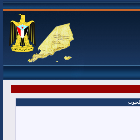
للجنوب