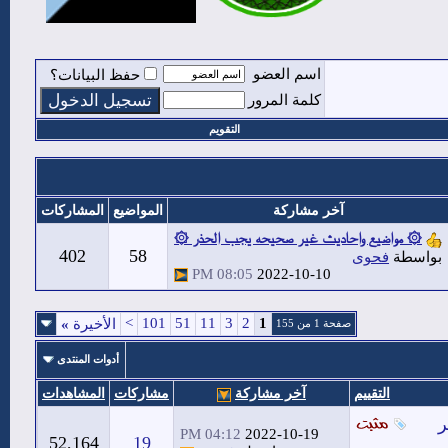
اسم العضو
حفظ البيانات؟
كلمة المرور
التقويم
آخر مشاركة
المواضيع
المشاركات
۞ مواضيع واحاديث غير صحيحه يجب الحذر ۞
402
58
بواسطة
فحوى
08:05 PM
2022-10-10
>
101
51
11
3
2
1
الأخيرة
»
صفحة 1 من 155
أدوات المنتدى
التقييم
آخر مشاركة
مشاركات
المشاهدات
ر
04:12 PM
2022-10-19
52,164
19