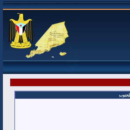
للجنوب