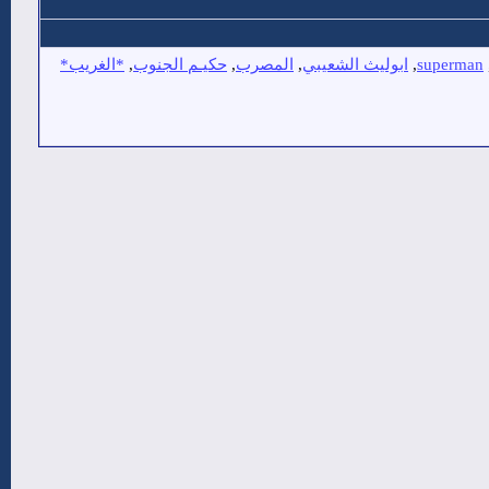
superman
,
ابوليث الشعيبي
,
المصرب
,
حكيـم الجنوب
,
*الغريب*