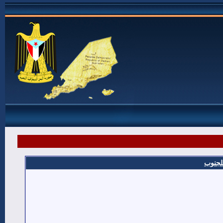
للجنوب