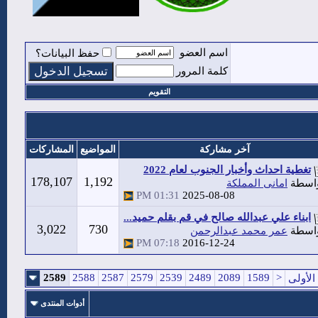
اسم العضو
حفظ البيانات؟
كلمة المرور
التقويم
آخر مشاركة
المواضيع
المشاركات
تغطية احداث وأخبار الجنوب لعام 2022
178,107
1,192
اسطة
امانى المملكة
01:31 PM
2025-08-08
ابناء علي عبدالله صالح في قم بقلم حميد...
3,022
730
اسطة
عمر محمد عبدالرحمن
07:18 PM
2016-12-24
2589
2588
2587
2579
2539
2489
2089
1589
<
الأولى
أدوات المنتدى