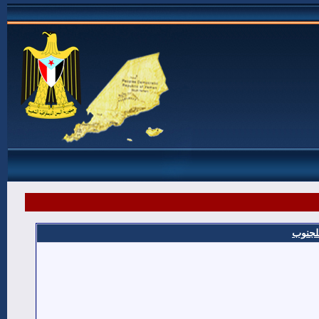
للجنوب