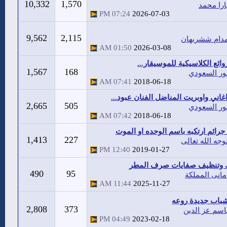
10,332
1,570
ارا محمد
07:24 PM
2026-07-03
9,562
2,115
دام ششريهان
01:50 AM
2026-03-08
وائع الكلاسيكية للموسيقار...
1,567
168
ور السعودي
07:41 AM
2018-06-18
غاني واوبريت المناضل الفنان عبود...
2,665
505
ور السعودي
07:42 AM
2018-06-18
 جرائم ارتكبه باسم الوحده او الموت
1,413
227
وجه الله تعالى
12:40 PM
2019-01-27
 وتنظيف صفايات صرف المطر
490
95
مانى المملكة
11:44 AM
2025-11-27
باب جديدة روعه
2,808
373
اسم عز الدين
04:49 PM
2023-02-18