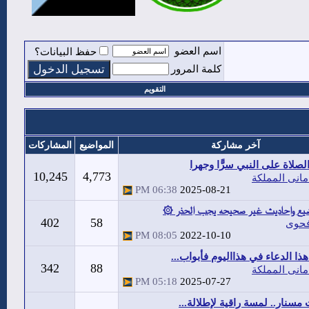
اسم العضو
حفظ البيانات؟
كلمة المرور
التقويم
آخر مشاركة
المواضيع
المشاركات
صلاة على النبي سرًّا وجهرا
10,245
4,773
مانى المملكة
06:38 PM
2025-08-21
يع واحاديث غير صحيحه يجب الحذر ۞
402
58
حوى
08:05 PM
2022-10-10
هذا الدعاء في هذااليوم فأبواب...
342
88
مانى المملكة
05:18 PM
2025-07-27
 مسنار.. لمسة راقية لإطلالة...