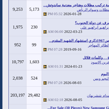
 تركيب مظلات وهناجر معدنية ساندوتش...
9,253
5,173
ظلات وسواترالرياض
05:32 PM
2026-01-28
عرف عن دولة الجنوب؟
1,975
230
براهيم ابراهيم على
06:00 AM
2022-03-23
952
99
لطائر المهاجر
07:28 PM
2019-09-16
. . وكلمات قلائل
10,797
1,603
رين الاسود
01:31 AM
2024-01-23
ليوم
2,038
524
لنجم وبس
07:28 PM
2026-08-03
203,197
29,482
دام ششريهان
02:18 AM
2026-08-05
For Sale (30 Pieces) New Samsung Gal