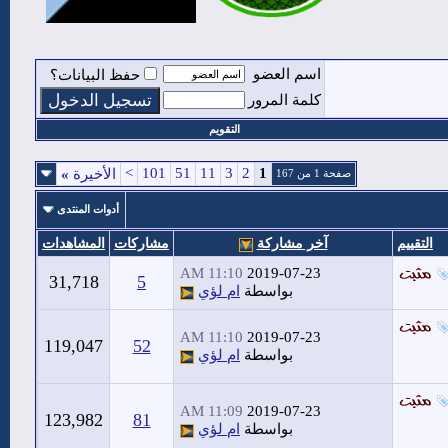
اسم العضو
حفظ البيانات؟
كلمة المرور
التقويم
>
101
51
11
3
2
1
الأخيرة
»
صفحة 1 من 167
أدوات المنتدى
التقييم
آخر مشاركة
مشاركات
المشاهدات
11:10 AM
2019-07-23
31,718
5
بواسطة
ام لؤي
11:10 AM
2019-07-23
119,047
52
بواسطة
ام لؤي
11:09 AM
2019-07-23
123,982
81
بواسطة
ام لؤي