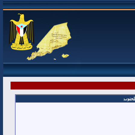
للجنوب