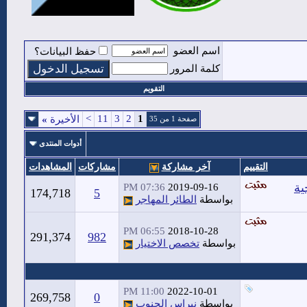
اسم العضو
حفظ البيانات؟
كلمة المرور
التقويم
>
11
3
2
1
الأخيرة
»
صفحة 1 من 35
أدوات المنتدى
التقييم
آخر مشاركة
مشاركات
المشاهدات
ية
07:36 PM
2019-09-16
174,718
5
بواسطة
الطائر المهاجر
06:55 PM
2018-10-28
291,374
982
بواسطة
تخصص الاختيار
11:00 PM
2022-10-01
269,758
0
بواسطة
نبراس الجنوب