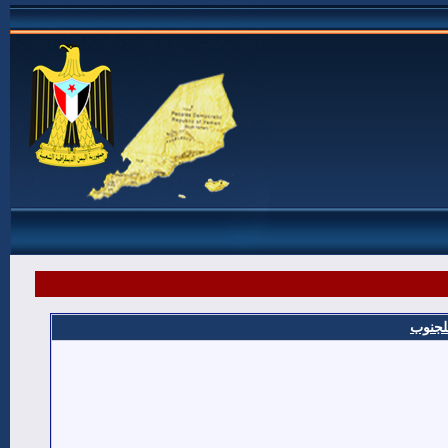
للجنوب