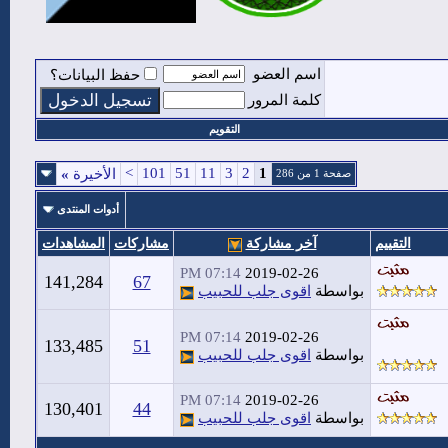
اسم العضو
حفظ البيانات؟
كلمة المرور
التقويم
>
101
51
11
3
2
1
الأخيرة
»
صفحة 1 من 286
أدوات المنتدى
التقييم
آخر مشاركة
مشاركات
المشاهدات
07:14 PM
2019-02-26
141,284
67
بواسطة
اقوى جلب للحبيب
07:14 PM
2019-02-26
133,485
51
بواسطة
اقوى جلب للحبيب
07:14 PM
2019-02-26
130,401
44
بواسطة
اقوى جلب للحبيب