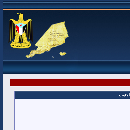
للجنوب