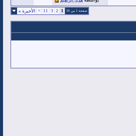
بواسطة
هدى ابراهيم
>
11
3
2
1
الأخيرة
»
صفحة 1 من 36