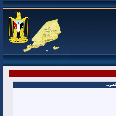
للجنوب