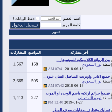
اسم العضو
حفظ البيانات؟
كلمة المرور
التقويم
آخر مشاركة
المواضيع
المشاركات
من الروائع الكلاسيكية للموسيقار...
1,567
168
اسطة
نور السعودي
07:41 AM
2018-06-18
جميع اغاني واوبريت المناضل الفنان عبود...
2,665
505
اسطة
نور السعودي
07:42 AM
2018-06-18
فيديوا جرائم ارتكبه باسم الوحده او الموت
1,413
227
اسطة
لوجه الله تعالى
12:40 PM
2019-01-27
تسليك وتنظيف صفايات صرف المطر