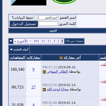
اسم العضو
حفظ البيانات؟
كلمة المرور
التقويم
>
101
51
11
3
2
1
الأخيرة
»
صفحة 1 من 128
أدوات المنتدى
قييم
آخر مشاركة
مشاركات
المشاهدات
07:33 PM
2019-09-16
180,340
9
بواسطة
الطائر المهاجر
05:50 PM
2019-01-14
80,723
27
بواسطة
مجانا لوجه الله
01:40 PM
2019-01-14
31,028
4