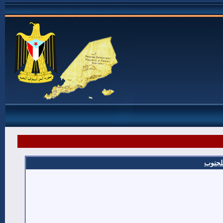
للجنوب