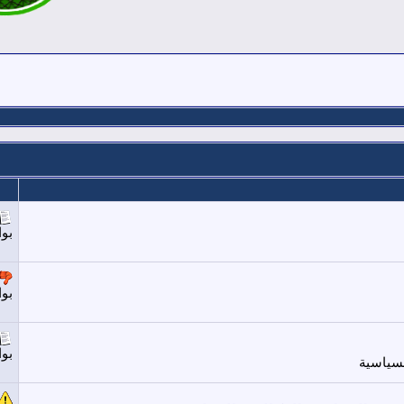
بو
بو
بو
لسياسية