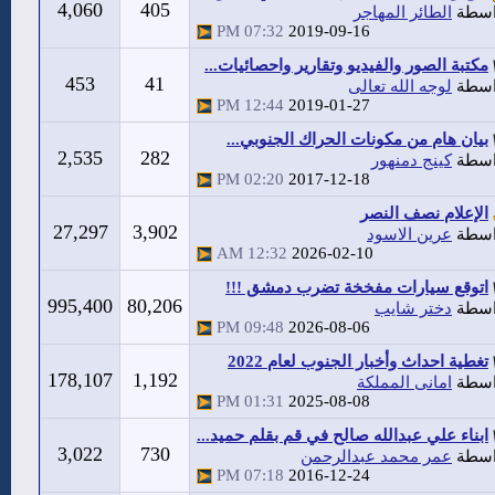
4,060
405
اسطة
الطائر المهاجر
07:32 PM
2019-09-16
مكتبة الصور والفيديو وتقارير واحصائيات...
453
41
اسطة
لوجه الله تعالى
12:44 PM
2019-01-27
بيان هام من مكونات الحراك الجنوبي...
2,535
282
اسطة
كينج دمنهور
02:20 PM
2017-12-18
الإعلام نصف النصر
27,297
3,902
اسطة
عرين الاسود
12:32 AM
2026-02-10
اتوقع سيارات مفخخة تضرب دمشق !!!
995,400
80,206
اسطة
دختر شايب
09:48 PM
2026-08-06
تغطية احداث وأخبار الجنوب لعام 2022
178,107
1,192
اسطة
امانى المملكة
01:31 PM
2025-08-08
ابناء علي عبدالله صالح في قم بقلم حميد...
3,022
730
اسطة
عمر محمد عبدالرحمن
07:18 PM
2016-12-24