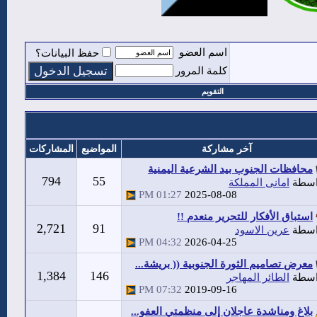
اسم العضو
حفظ البيانات؟
كلمة المرور
التقويم
آخر مشاركة
المواضيع
المشاركات
محافظات الجنوب بيد الشرعية اليمنية
794
55
اسطة
امانى المملكة
01:27 PM
2025-08-08
استباق الأفكار للتحرير منعدم !!
2,721
91
اسطة
عرين الاسود
04:32 PM
2026-04-25
معرض تصاميم الثورة الجنوبية (( بريشة...
1,384
146
اسطة
الطائر المهاجر
07:32 PM
2019-09-16
بلاغ ومناشدة عاجلان إلى منظمتي العفو...