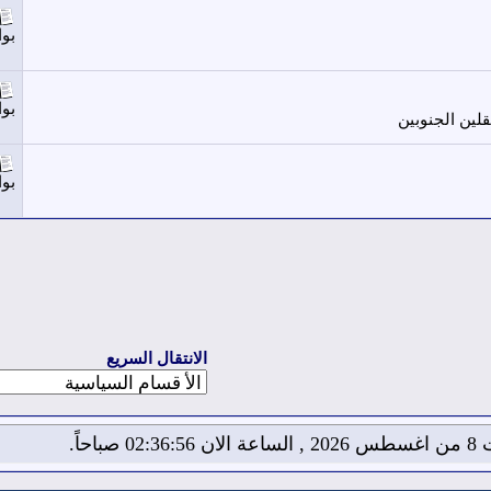
بو
بو
لين الجنوبين
بو
الانتقال السريع
02:3 صباحاً.