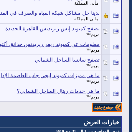
امانى المملكة
لدينا حل مشاكل شبكة المياه والصرف في المن
امانى المملكة
تصفح كمبوند إيس ريزيدنس القاهرة الجديدة
مريم™
معلومات عن كمبوند ريفر ريزيدنس حدائق أكتو
مريم™
تصفح سانسا الساحل الشمالي
مريم™
ما هي مميزات كمبوند إيجي جاب العاصمة الإدار
مريم™
ما هي خدمات ريتال الساحل الشمالي؟
مريم™
خيارات العرض
عرض المواضيع من 1 إلى 31 من 5610