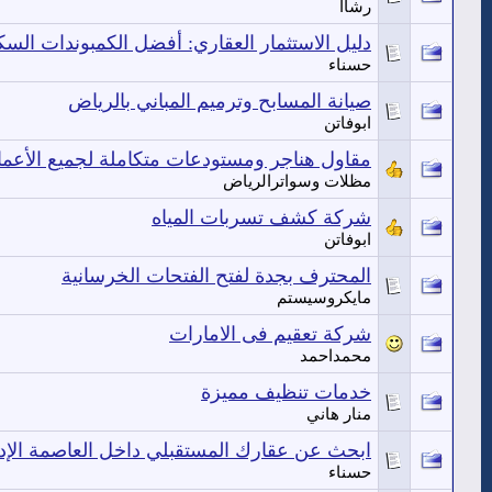
رشاا
دليل الاستثمار العقاري: أفضل الكمبوندات السك
حسناء
صيانة المسابح وترميم المباني بالرياض
ابوفاتن
مقاول هناجر ومستودعات متكاملة لجميع الأعمال الإنشائ
مظلات وسواترالرياض
شركة كشف تسربات المياه
ابوفاتن
المحترف بجدة لفتح الفتحات الخرسانية
مايكروسيستم
شركة تعقيم فى الامارات
محمداحمد
خدمات تنظيف مميزة
منار هاني
ابحث عن عقارك المستقبلي داخل العاصمة الإدار
حسناء