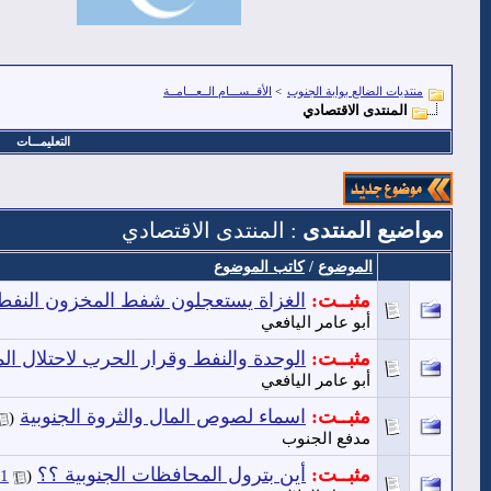
منتديات الضالع بوابة الجنوب
>
الأقــســـام الــعـــامــة
المنتدى الاقتصادي
التعليمـــات
مواضيع المنتدى
: المنتدى الاقتصادي
الموضوع
/
كاتب الموضوع
مثبــت:
الغزاة يستعجلون شفط المخزون الن
أبو عامر اليافعي
مثبــت:
الوحدة والنفط وقرار الحرب لاحتلال ال
أبو عامر اليافعي
مثبــت:
اسماء لصوص المال والثروة الجنوبية
‏
(
مدفع الجنوب
مثبــت:
أين بترول المحافظات الجنوبية ؟؟
‏
1
(