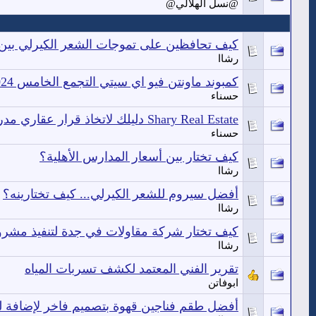
@نسل الهلالي@
كيف تحافظين على تموجات الشعر الكيرلي بين 
رشاا
كمبوند ماونتن فيو اي سيتي التجمع الخامس 2024
حسناء
Shary Real Estate دليلك لاتخاذ قرار عقاري مدروس
حسناء
كيف تختار بين أسعار المدارس الأهلية؟
رشاا
أفضل سيروم للشعر الكيرلي... كيف تختارينه؟
رشاا
كيف تختار شركة مقاولات في جدة لتنفيذ مشر
رشاا
تقرير الفني المعتمد لكشف تسربات المياه
ابوفاتن
أفضل طقم فناجين قهوة بتصميم فاخر لإضافة ل