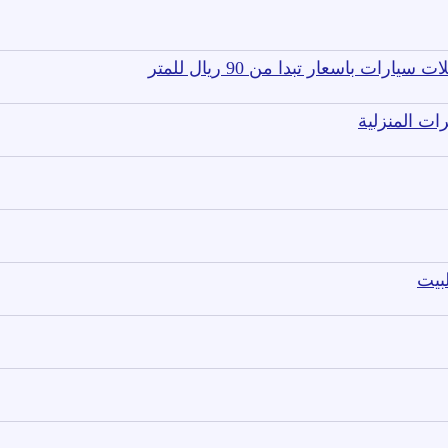
ت باسعار تبدا من 90 ريال للمتر
ت المنزلية
بيت