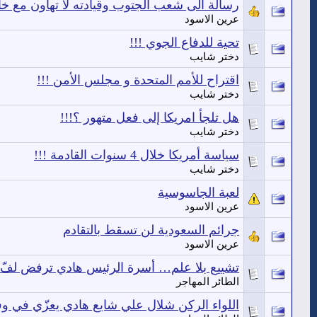
رسالة الى شعب الجتوب وقيادته لا تهاون مع خا
عرين الاسود
تحية للدفاع الجوي !!!
دختر شايب
اقتراح للأمم المتحدة و مجلس الأمن !!!
دختر شايب
هل تلجأ امريكا إلى فعل متهور ؟!!!
دختر شايب
سياسة أمريكا خلال 4 سنوات القادمة !!!
دختر شايب
لعبة الجاسوسية
عرين الاسود
جرائم السعودية لن تسقط بالتقادم
عرين الاسود
تشييع بلا علم… أسرة الرئيس هادي ترفض لفّ جث
الطائر المهاجر
اللواء الركن شلال علي شايع هادي يعزّي في و