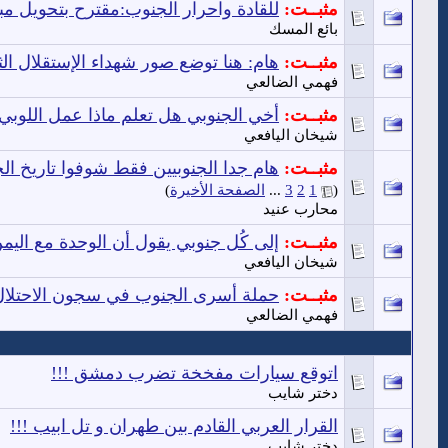
مثبــت:
للقادة واحرار الجنوب:مقترح بتحويل م
بائع المسك
مثبــت:
هام: هنا توضع صور شهداء الإستقلال ال
فهمي الضالعي
مثبــت:
أخي الجنوبي هل تعلم ماذا عمل اللوبي
شيخان اليافعي
مثبــت:
هام جدا الجنوبيين فقط شوفوا تاريخ ال
(
1
2
3
...
الصفحة الأخيرة
)
محارب عنيد
مثبــت:
إلى كُل جنوبي يقول أن الوحدة مع الي
شيخان اليافعي
مثبــت:
حملة أسرى الجنوب في سجون الاحتلال 
فهمي الضالعي
اتوقع سيارات مفخخة تضرب دمشق !!!
دختر شايب
القرار العربي القادم بين طهران و تل ابيب !!!
دختر شايب