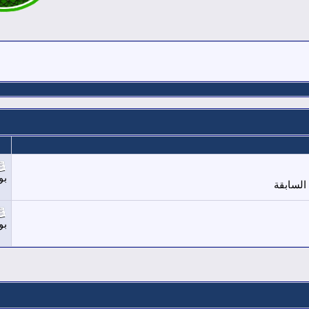
بو
السابقة
بو