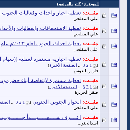
الموضوع
/
كاتب الموضوع
مثبــت:
تغطية اخبار واحداث وفعاليات الجنوب اليومي
علي المفلحي
مثبــت:
تغطية الاستحقاقات والفعاليات والأحداث الج
علي المفلحي
مثبــت:
تغطية احداث الجنوب لعام ٢٠٢٣م عام التلاحم الجنوبي والتمكين
علي المفلحي
مثبــت:
تغطية اخبارية مستمرة لعملية ((سهام 
(
1
2
3
...
الصفحة الأخيرة
)
فارس لبعوس
مثبــت:
تغطية مستمرة لإنتفاضة أبناء حضرموت 
(
1
2
3
...
الصفحة الأخيرة
)
صقر الجزيرة
مثبــت:
الحوار الجنوبي الجنوبي
‏
(
1
2
3
...
الصفحة
علي المفلحي
مثبــت:
اعــــرف شـــــهــــــيــــداً جـــنــــوبــيــا
اسدالجنوب