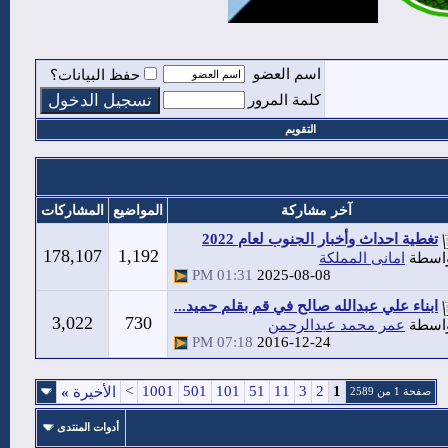
اسم العضو
حفظ البيانات؟
كلمة المرور
التقويم
آخر مشاركة
المواضيع
المشاركات
تغطية احداث وأخبار الجنوب لعام 2022
178,107
1,192
اسطة
امانى المملكة
01:31 PM
2025-08-08
ابناء علي عبدالله صالح في قم بقلم حميد...
3,022
730
اسطة
عمر محمد عبدالرحمن
07:18 PM
2016-12-24
>
1001
501
101
51
11
3
2
1
الأخيرة
»
صفحة 1 من 2589
أدوات المنتدى