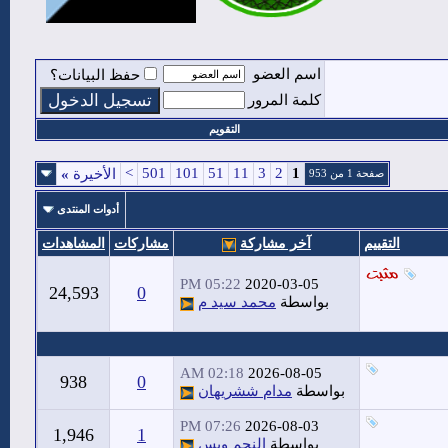
اسم العضو
حفظ البيانات؟
كلمة المرور
التقويم
>
501
101
51
11
3
2
1
الأخيرة
»
صفحة 1 من 953
أدوات المنتدى
التقييم
آخر مشاركة
مشاركات
المشاهدات
05:22 PM
2020-03-05
24,593
0
بواسطة
محمد سيد م
02:18 AM
2026-08-05
938
0
بواسطة
مدام ششريهان
07:26 PM
2026-08-03
1,946
1
بواسطة
النجم وبس