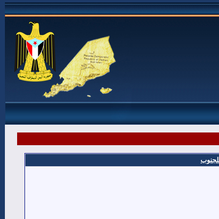
للجنوب