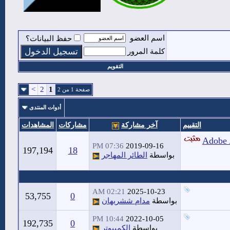
اسم العضو
حفظ البيانات؟
كلمة المرور
التقويم
>
2
1
صفحة 1 من 2
أدوات المنتدى
التقييم
آخر مشاركة
مشاركات
المشاهدات
غة العربية في برنامج Adobe After
07:36 PM
2019-09-16
197,194
18
بواسطة
الطائر المهاجر
02:21 AM
2025-10-23
53,755
0
بواسطة
مدام ششريهان
10:44 PM
2022-10-05
192,735
0
بواسطة
الكمبيوتر