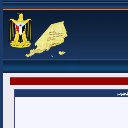
للجنوب