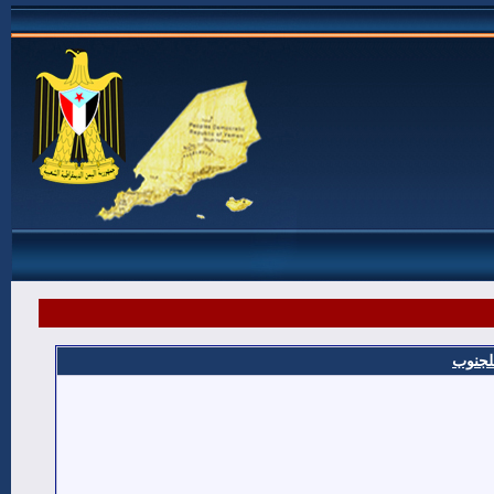
للجنوب