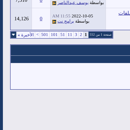
7,310
0
بواسطة
يوسف عبدالناصر
ميل الملفات
11:55 AM
2022-10-05
14,126
0
بواسطة
برامج نت
>
501
101
51
11
3
2
1
الأخيرة
»
صفحة 1 من 552