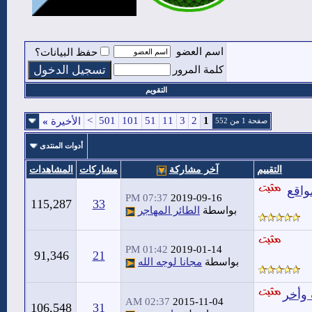
اسم العضو
حفظ البيانات؟
كلمة المرور
التقويم
>
501
101
51
11
3
2
1
الأخيرة
»
صفحة 1 من 552
أدوات المنتدى
التقييم
آخر مشاركة
مشاركات
المشاهدات
واقع
07:37 PM
2019-09-16
115,287
33
بواسطة
الطائر المهاجر
01:42 PM
2019-01-14
91,346
21
بواسطة
مجانا لوجه الله
 وأخر
02:37 AM
2015-11-04
106,548
31