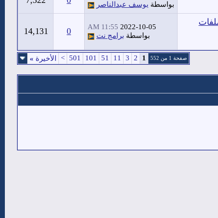
7,322
0
بواسطة
يوسف عبدالناصر
ميل الملفات
11:55 AM
2022-10-05
14,131
0
بواسطة
برامج نت
>
501
101
51
11
3
2
1
الأخيرة
»
صفحة 1 من 552