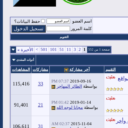
اسم العضو
حفظ البيانات؟
كلمة المرور
التقويم
>
501
101
51
11
3
2
1
الأخيرة
»
صفحة 1 من 552
أدوات المنتدى
التقييم
آخر مشاركة
مشاركات
المشاهدات
واقع
07:37 PM
2019-09-16
115,416
33
بواسطة
الطائر المهاجر
01:42 PM
2019-01-14
91,401
21
بواسطة
مجانا لوجه الله
 وأخر
02:37 AM
2015-11-04
106,611
31