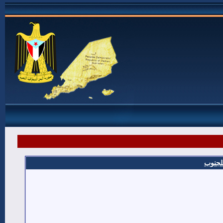
للجنوب