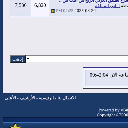
رح تطبيق العربي الربح من النت من...
7,536
6,820
سطة
امانى المملكة
07:22 PM
2025-08-20
الاحد 9 من اغسطس 2026 , الساعة الان 09:42:04
الاتصال بنا
-
الرئيسية
-
الأرشيف
-
الأعلى
Powered by vBul
Copyright ©2000 -