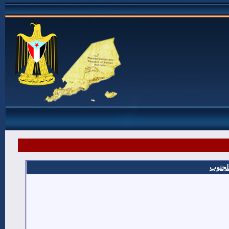
للجنوب