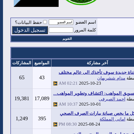
اسم العضو
حفظ البيانات؟
كلمة المرور
التقويم
آخر مشاركة
المواضيع
المشاركات
ناة جديدة سوف تأخذك الى عالم مختلف
65
43
سطة
مدام ششريهان
02:21 AM
2025-10-23
سويق المواهب: اكتشاف وتطوير المواهب...
19,381
17,089
سطة
احمد الصيرفى
10:37 AM
2025-10-01
ل ما يخص صيانة بيارات الصرف الصحي
1,249
395
سطة
امانى المملكة
08:30 PM
2025-08-24