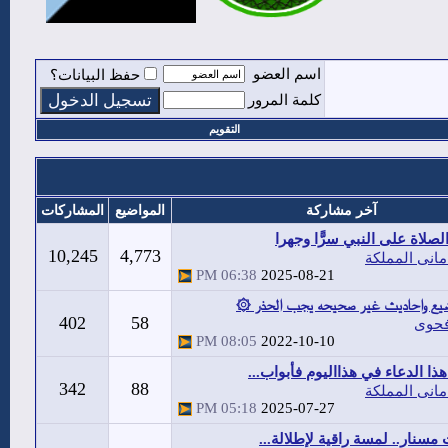
اسم العضو
حفظ البيانات؟
كلمة المرور
التقويم
آخر مشاركة
المواضيع
المشاركات
صلاة على النبي سرًّا وجهرا
10,245
4,773
مانى المملكة
06:38 PM
2025-08-21
يع واحاديث غير صحيحه يجب الحذر ۞
402
58
حوى
08:05 PM
2022-10-10
هذا الدعاء في هذااليوم فأبواب...
342
88
مانى المملكة
05:18 PM
2025-07-27
 مسنار.. لمسة راقية لإطلالة...