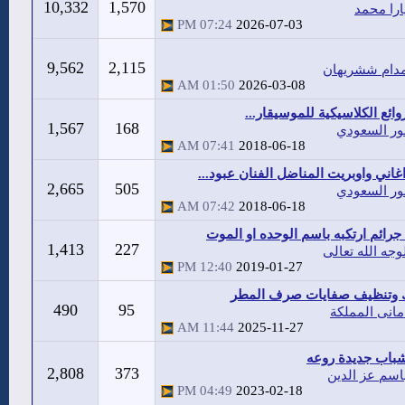
10,332
1,570
ارا محمد
07:24 PM
2026-07-03
9,562
2,115
دام ششريهان
01:50 AM
2026-03-08
وائع الكلاسيكية للموسيقار...
1,567
168
ور السعودي
07:41 AM
2018-06-18
غاني واوبريت المناضل الفنان عبود...
2,665
505
ور السعودي
07:42 AM
2018-06-18
 جرائم ارتكبه باسم الوحده او الموت
1,413
227
وجه الله تعالى
12:40 PM
2019-01-27
 وتنظيف صفايات صرف المطر
490
95
مانى المملكة
11:44 AM
2025-11-27
باب جديدة روعه
2,808
373
اسم عز الدين
04:49 PM
2023-02-18