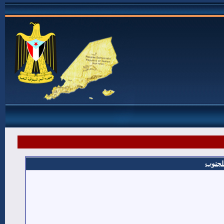
للجنوب