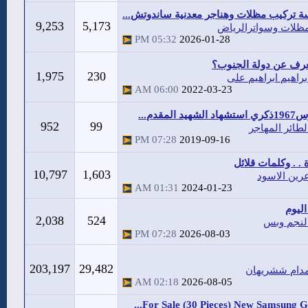
 تركيب مظلات وهناجر معدنية ساندوتش...
9,253
5,173
ظلات وسواترالرياض
05:32 PM
2026-01-28
عرف عن دولة الجنوب؟
1,975
230
براهيم ابراهيم على
06:00 AM
2022-03-23
952
99
لطائر المهاجر
07:28 PM
2019-09-16
. . وكلمات قلائل
10,797
1,603
رين الاسود
01:31 AM
2024-01-23
ليوم
2,038
524
لنجم وبس
07:28 PM
2026-08-03
203,197
29,482
دام ششريهان
02:18 AM
2026-08-05
For Sale (30 Pieces) New Samsung Gal