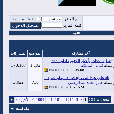
اسم العضو
حفظ البيانات؟
كلمة المرور
التقويم
آخر مشاركة
المواضيع
المشاركات
تغطية احداث وأخبار الجنوب لعام 2022
178,107
1,192
اسطة
امانى المملكة
01:31 PM
2025-08-08
ابناء علي عبدالله صالح في قم بقلم حميد...
3,022
730
اسطة
عمر محمد عبدالرحمن
07:18 PM
2016-12-24
>
1001
501
101
51
11
3
2
1
الأخيرة
»
صفحة 1 من 2589
أدوات المنتدى