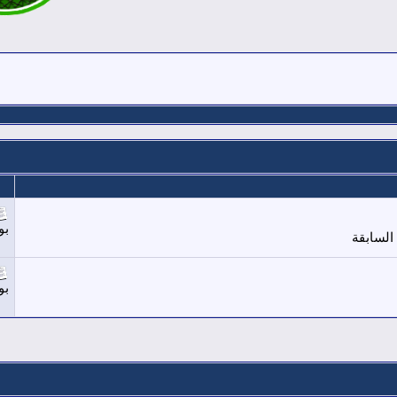
بو
السابقة
بو