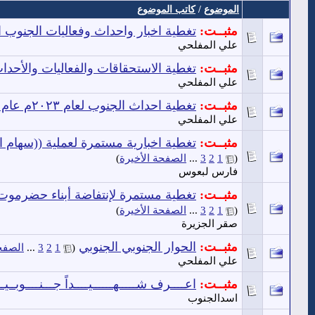
الموضوع
/
كاتب الموضوع
مثبــت:
تغطية اخبار واحداث وفعاليات الجنوب اليومي
علي المفلحي
مثبــت:
تغطية الاستحقاقات والفعاليات والأحداث الج
علي المفلحي
مثبــت:
تغطية احداث الجنوب لعام ٢٠٢٣م عام التلاحم الجنوبي والتمكين
علي المفلحي
مثبــت:
تغطية اخبارية مستمرة لعملية ((سهام 
(
1
2
3
...
الصفحة الأخيرة
)
فارس لبعوس
مثبــت:
تغطية مستمرة لإنتفاضة أبناء حضرموت 
(
1
2
3
...
الصفحة الأخيرة
)
صقر الجزيرة
مثبــت:
الحوار الجنوبي الجنوبي
‏
(
1
2
3
...
الصفحة
علي المفلحي
مثبــت:
اعــــرف شـــــهــــــيــــداً جـــنــــوبــيــا
اسدالجنوب