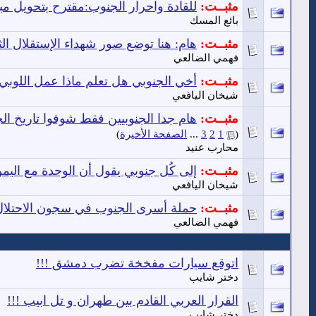
مثبــت:
للقادة واحرار الجنوب:مقترح بتحويل م
بائع المسك
مثبــت:
هام: هنا توضع صور شهداء الإستقلال ال
فهمي الضالعي
مثبــت:
أخي الجنوبي هل تعلم ماذا عمل اللوبي
شيخان اليافعي
مثبــت:
هام جدا الجنوبيين فقط شوفوا تاريخ ال
(
1
2
3
...
الصفحة الأخيرة
)
محارب عنيد
مثبــت:
إلى كُل جنوبي يقول أن الوحدة مع الي
شيخان اليافعي
مثبــت:
حملة أسرى الجنوب في سجون الاحتلال 
فهمي الضالعي
اتوقع سيارات مفخخة تضرب دمشق !!!
دختر شايب
القرار العربي القادم بين طهران و تل ابيب !!!
دختر شايب