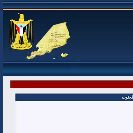
للجنوب