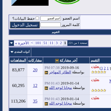
اسم العضو
حفظ البيانات؟
كلمة المرور
التقويم
>
101
51
11
3
2
1
الأخيرة
»
صفحة 1 من 221
أدوات المنتدى
التقييم
آخر مشاركة
مشاركات
المشاهدات
07:38 PM
2019-09-16
)
3
2
1
83,877
20
بواسطة
الطائر المهاجر
MP3 T
01:43 PM
2019-01-14
60,295
12
بواسطة
مجانا لوجه الله
01:43 PM
2019-01-14
113,206
35
بواسطة
مجانا لوجه الله