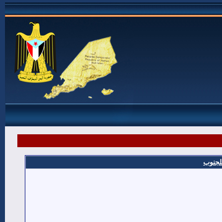
للجنوب