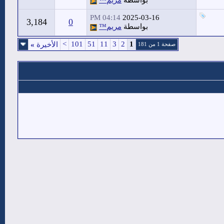
بواسطة
مريم™
04:14 PM
2025-03-16
3,184
0
بواسطة
مريم™
>
101
51
11
3
2
1
الأخيرة
»
صفحة 1 من 181