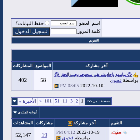
اسم العضو
حفظ البيانات؟
كلمة المرور
التقويم
آخر مشاركة
المواضيع
المشاركات
۞ مواضيع واحاديث غير صحيحه يجب الحذر ۞
402
58
بواسطة
فحوى
08:05 PM
2022-10-10
>
101
51
11
3
2
1
الأخيرة
»
صفحة 1 من 155
أدوات المنتدى
التقييم
آخر مشاركة
مشاركات
المشاهدات
04:12 PM
2022-10-19
52,147
19
بواسطة
فحوى