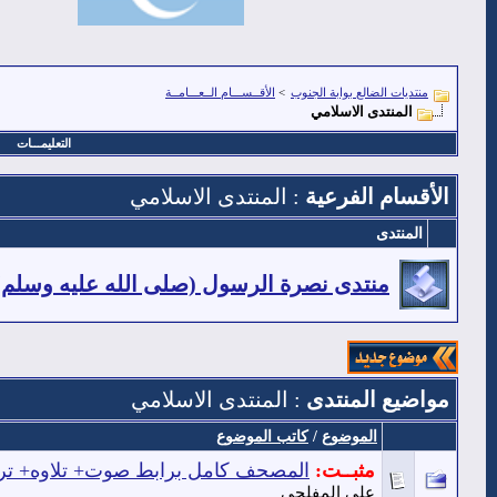
منتديات الضالع بوابة الجنوب
>
الأقــســـام الــعـــامــة
المنتدى الاسلامي
التعليمـــات
الأقسام الفرعية
: المنتدى الاسلامي
المنتدى
منتدى نصرة الرسول (صلى الله عليه وسلم) 
مواضيع المنتدى
: المنتدى الاسلامي
الموضوع
/
كاتب الموضوع
مثبــت:
المصحف كامل برابط صوت+ تلاوه+ تر
علي المفلحي