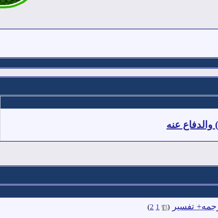
والدفاع عنه
جمه+ تفسير
‏
)
2
1
(