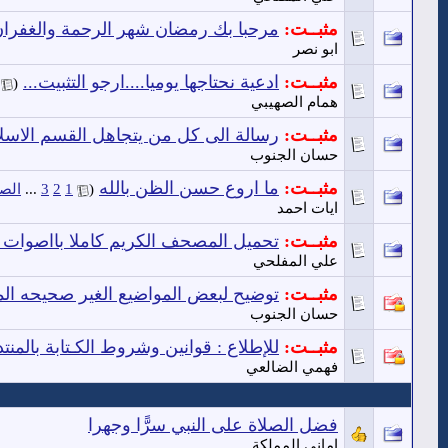
مثبــت:
مرحبا بك رمضان شهر الرحمة والغفرا
ابو نصر
مثبــت:
ادعية نحتاجها يوميا....ارجو التثبيت...
‏
(
همام الصهيبي
مثبــت:
رسالة الى كل من يتجاهل القسم الاسل
حسان الجنوب
مثبــت:
ما اروع حسن الظن بالله
‏
(
1
2
3
...
الصف
ايات احمد
مثبــت:
تحميل المصحف الكريم كاملا بااصوات 
علي المفلحي
مثبــت:
توضيح لبعض المواضيع الغير صحيحه المن
حسان الجنوب
مثبــت:
للإطلاع : قوانين وشروط الكـتابة بالمنت
فهمي الضالعي
فضل الصلاة على النبي سرًّا وجهرا
امانى المملكة