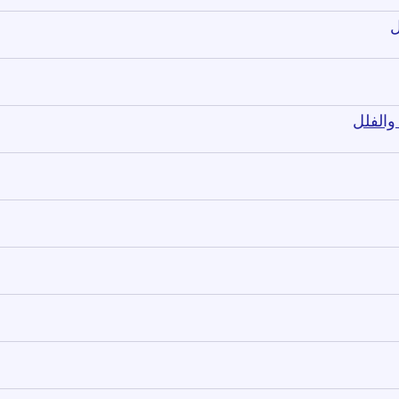
ل
والفلل