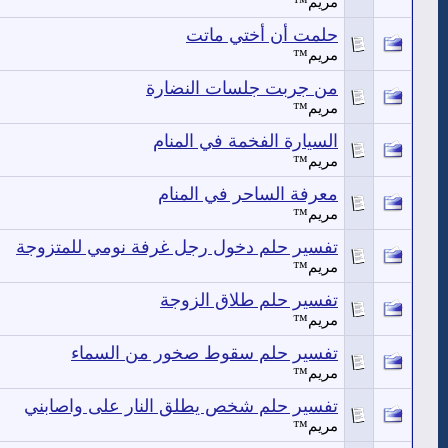
مريم™
حلمت أن أختي ماتت
مريم™
من جربت جلسات النضارة
مريم™
السيارة الفخمة في المنام
مريم™
معرفة الساحر في المنام
مريم™
تفسير حلم دخول رجل غرفة نومي للمتزوجة
مريم™
تفسير حلم طلاق الزوجة
مريم™
تفسير حلم سقوط صخور من السماء
مريم™
تفسير حلم شخص يطلق النار على واصابني
مريم™