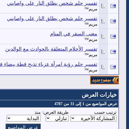
تفسير حلم شخص يطلق النار على واصابني
مريم™
تفسير حلم شخص يطلق النار على واصابني
مريم™
معنى السفر في المنام
مريم™
تفسير الأحلام المتعلقة بالحوادث مع الوالدين
مريم™
تفسير حلم رؤية امرأة عزباء تذبح قطة بيضاء في
مريم™
خيارات العرض
عرض المواضيع من 1 إلى 31 من 4787
ترتيب حسب
طريقة العرض:
منذ