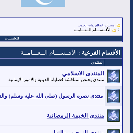
منتديات الضالع بوابة الجنوب
الأقــســـام الــعـــامــة
التعليمـــات
الأقسام الفرعية
: الأقــســـام الــعـــامــة
المنتدى
المنتدى الاسلامي
منتدى يختص بمناقشة قضايانا الدينية والامور الايمانية
منتدى نصرة الرسول (صلى الله عليه وسلم) والد
منتدى الخيمة الرمضانية
منتدى الترحيب والتهاني