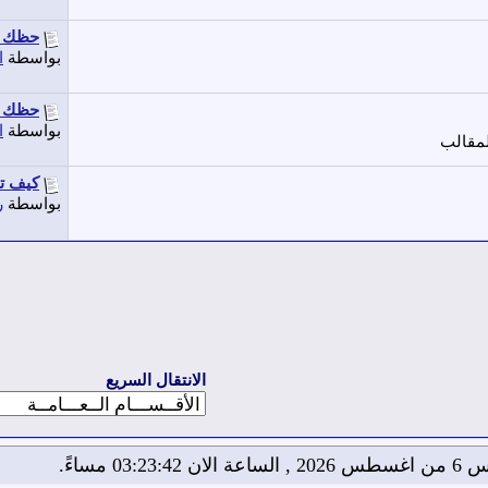
حظك اليوم 6-11-12
بواسطة
ا
حظك ا
بواسطة
ا
لمقالب
كيف تح
بواسطة
ر
الانتقال السريع
لان 03:23:42 مساءً.