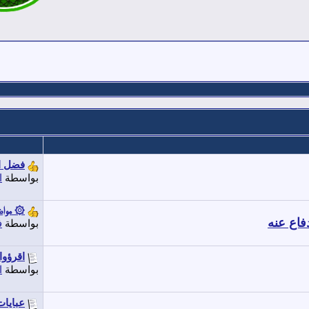
فضل ال
بواسطة
ا
۞ مواض
فاع عنه
بواسطة
ف
اقرؤوا
بواسطة
ا
عبايات