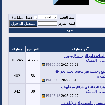
اسم العضو
حفظ البيانات؟
كلمة المرور
التقويم
آخر مشاركة
المواضيع
المشاركات
صلاة على النبي سرًّا وجهرا
10,245
4,773
مانى المملكة
06:38 PM
2025-08-21
يع واحاديث غير صحيحه يجب الحذر ۞
402
58
حوى
08:05 PM
2022-10-10
هذا الدعاء في هذااليوم فأبواب...
342
88
مانى المملكة
05:18 PM
2025-07-27
 مسنار.. لمسة راقية لإطلالة...