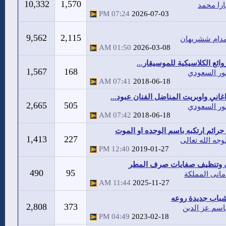
10,332
1,570
ارا محمد
07:24 PM
2026-07-03
9,562
2,115
دام ششريهان
01:50 AM
2026-03-08
وائع الكلاسيكية للموسيقار...
1,567
168
ور السعودي
07:41 AM
2018-06-18
غاني واوبريت المناضل الفنان عبود...
2,665
505
ور السعودي
07:42 AM
2018-06-18
 جرائم ارتكبه باسم الوحده او الموت
1,413
227
وجه الله تعالى
12:40 PM
2019-01-27
 وتنظيف صفايات صرف المطر
490
95
مانى المملكة
11:44 AM
2025-11-27
باب جديدة روعه
2,808
373
اسم عز الدين
04:49 PM
2023-02-18