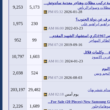
 تركيب مظلات وهناجر معدنية ساندوتش...
9,253
5,173
ظلات وسواترالرياض
05:32 PM
2026-01-28
عرف عن دولة الجنوب؟
1,975
230
براهيم ابراهيم على
06:00 AM
2022-03-23
952
99
لطائر المهاجر
07:28 PM
2019-09-16
. . وكلمات قلائل
10,797
1,603
رين الاسود
01:31 AM
2024-01-23
ليوم
2,038
524
لنجم وبس
07:28 PM
2026-08-03
203,197
29,482
دام ششريهان
يوم أمس
02:18 AM
For Sale (20 Pieces) New Samsung Gal
2,226
1,689
وهامادجلور