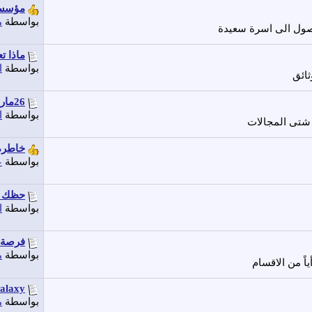
مؤسسة
بواسطة
م
صول الى اسرة سعيدة
ماذا ت
بواسطة
ا
ثائق
26مارس1967ذكري استشهاد الشهيد المقدم...
بواسطة
ا
شتى المجالات
خاطرة 
بواسطة
ع
حظك ا
بواسطة
ا
فرصة
بواسطة
م
اً من الاقسام
axy...
بواسطة
م