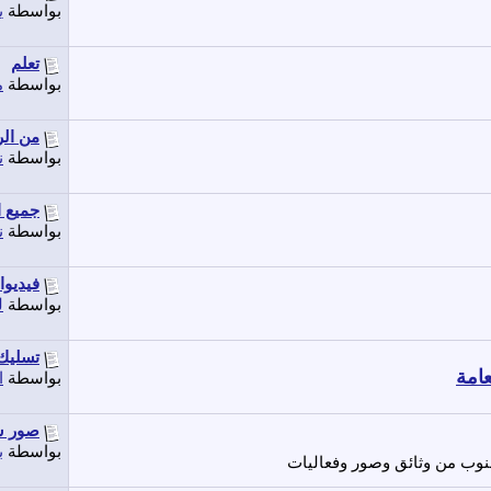
بواسطة
ي
تعلم
بواسطة
م
من الر
بواسطة
ن
جميع ا
بواسطة
ن
فيديوا
بواسطة
ل
تسليك
عامة
بواسطة
ا
صور ش
بواسطة
ب
وب من وثائق وصور وفعاليات