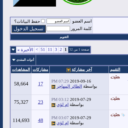
اسم العضو
حفظ البيانات؟
كلمة المرور
التقويم
>
51
11
3
2
1
الأخيرة
»
صفحة 1 من 52
أدوات المنتدى
التقييم
آخر مشاركة
مشاركات
المشاهدات
07:29 PM
2019-09-16
58,664
17
بواسطة
الطائر المهاجر
03:12 PM
2019-07-29
75,327
23
بواسطة
ام لؤي
03:07 PM
2019-07-29
114,693
48
بواسطة
ام لؤي