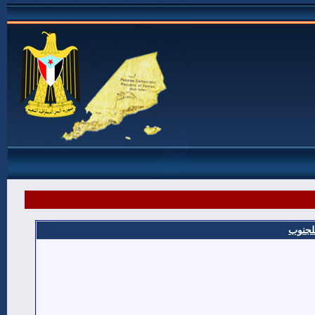
للجنوب